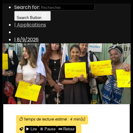
Search for:
Search Button
| Applications
|
8/9/2026
⏱️ Temps de lecture estimé :
4
min(s)
🎧
▶️ Lire
⏸️ Pause
⏮️ Retour