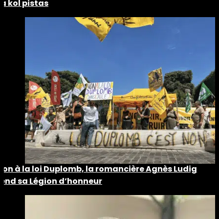
La kol pistas
Non à la loi Duplomb, la romancière Agnès Ludig
rend sa Légion d’honneur