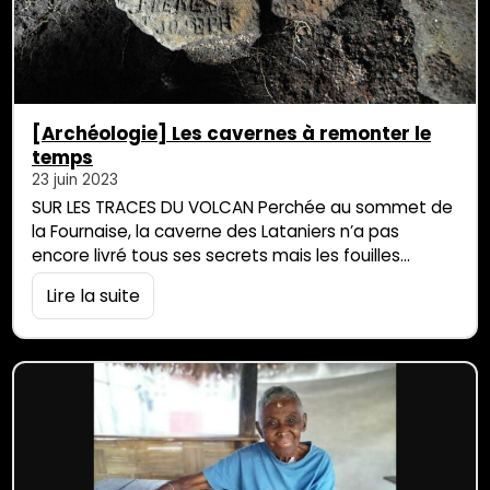
[Archéologie] Les cavernes à remonter le
temps
23 juin 2023
SUR LES TRACES DU VOLCAN Perchée au sommet de
la Fournaise, la caverne des Lataniers n’a pas
encore livré tous ses secrets mais les fouilles
archéologiques, qui y ont été organisées en 2017 et
Lire la suite
2019, permettent de remonter le temps. Si les
marons n’ont pas laissé de trace, en revanche une
centaine de « cartes de visite » gravées dans la
pierre […]