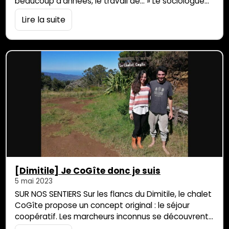
beaucoup d’années, le travail de… » Le sociologue
Arnold Jaccoud sourit sans finir sa phrase. Mais c’est
Lire la suite
bien « le travail d’une vie » qu’il partage avec les
lecteurs de Parallèle Sud. Lors du précédent
épisode, il nous a fait découvrir le travail de
recherche […]
[Dimitile] Je CoGîte donc je suis
5 mai 2023
SUR NOS SENTIERS Sur les flancs du Dimitile, le chalet
CoGîte propose un concept original : le séjour
coopératif. Les marcheurs inconnus se découvrent
en découpant les légumes ou en participant à des