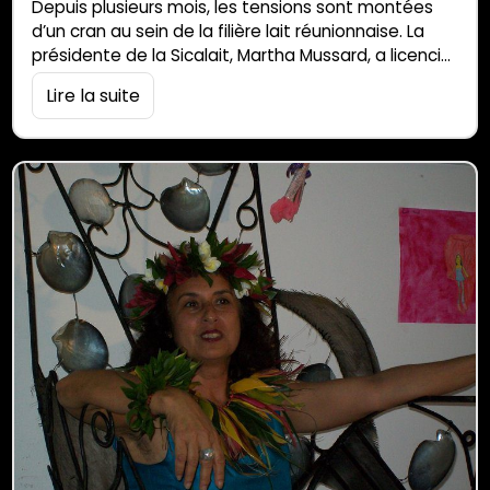
Depuis plusieurs mois, les tensions sont montées
d’un cran au sein de la filière lait réunionnaise. La
présidente de la Sicalait, Martha Mussard, a licencié
son directeur général, Charles Adrian, pour faute
Lire la suite
grave, le 9 mars dernier. La suspicion d’une nouvelle
maladie dans le cheptel de Martha Mussard est
passée par là. Les rumeurs vont bon train dans la
filière. […]