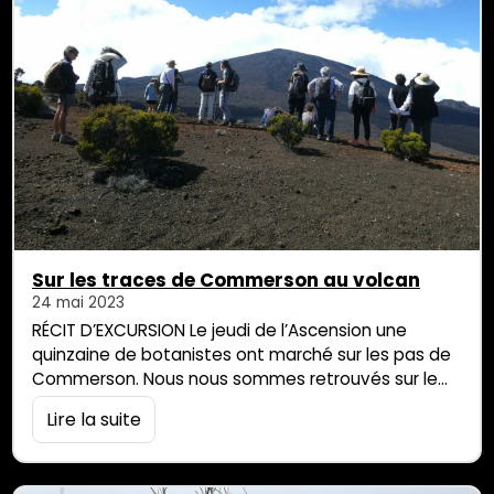
Sur les traces de Commerson au volcan
24 mai 2023
RÉCIT D’EXCURSION Le jeudi de l’Ascension une
quinzaine de botanistes ont marché sur les pas de
Commerson. Nous nous sommes retrouvés sur le
parking du Cratère Commerson puis sur le
Lire la suite
belvédère où il a été rappelé que Bory de Saint-
Vincent, venu à La Réunion 30 ans exactement
après Commerson, a fait la « connaissance » de ce