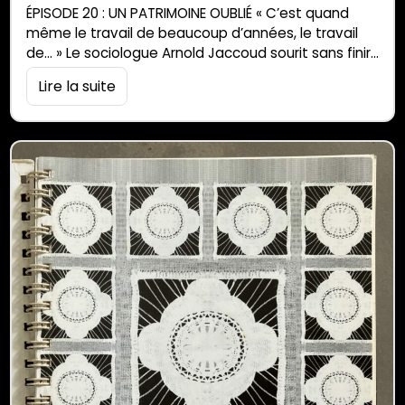
ÉPISODE 20 : UN PATRIMOINE OUBLIÉ « C’est quand
même le travail de beaucoup d’années, le travail
de… » Le sociologue Arnold Jaccoud sourit sans finir
sa phrase. Mais c’est bien « le travail d’une vie » qu’il
Lire la suite
partage avec les lecteurs de Parallèle Sud. Dans ce
20e épisode, il raconte l’histoire des bèf moka et
des bèf pano (qu’on appelait […]