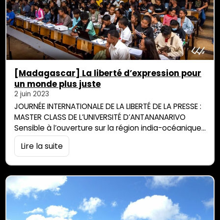
[Madagascar] La liberté d’expression pour
un monde plus juste
2 juin 2023
JOURNÉE INTERNATIONALE DE LA LIBERTÉ DE LA PRESSE :
MASTER CLASS DE L’UNIVERSITÉ D’ANTANANARIVO
Sensible à l’ouverture sur la région india-océanique
et à la formation des futurs journalistes, Parallèle
Lire la suite
Sud accueille les écrits des étudiants en L2 et L3
COMED, Mention COMMO (COmmunication,
Médiation, Médias et Organisation) de l’université
d’Antananarivo. Ceux-ci sont encadrés par notre
confrère Manuel Marchal. Dans le cadre […]