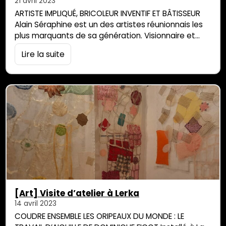
21 avril 2023
ARTISTE IMPLIQUÉ, BRICOLEUR INVENTIF ET BÂTISSEUR
Alain Séraphine est un des artistes réunionnais les
plus marquants de sa génération. Visionnaire et
impliqué, sensible et prolifique, bricoleur inventif, cet
Lire la suite
artiste-bâtisseur qui fut un temps tiraillé entre ses
recherches plastiques et la nécessité de contribuer
activement au développement de son île, fait très
tôt le choix d’un art impliqué et agissant,
revendiquant […]
[Art] Visite d’atelier à Lerka
14 avril 2023
COUDRE ENSEMBLE LES ORIPEAUX DU MONDE : LE