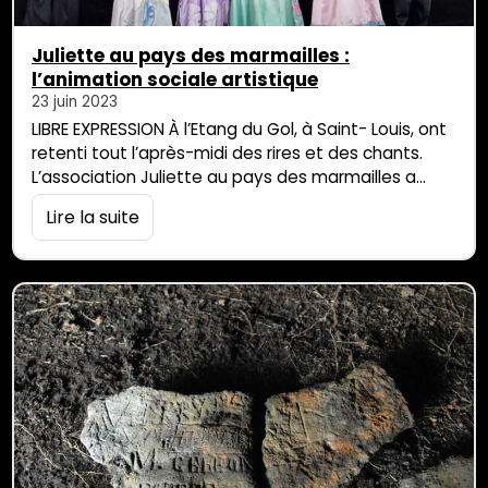
Juliette au pays des marmailles :
l’animation sociale artistique
23 juin 2023
LIBRE EXPRESSION À l’Etang du Gol, à Saint- Louis, ont
retenti tout l’après-midi des rires et des chants.
L’association Juliette au pays des marmailles a
organisé la restitution des travaux artistiques de
Lire la suite
ses adhérents. Les familles (parents, oncles, tantes,
conjoints, conjointes) ou enfants du quartier attirés
par les jeux en bois installés dans le parc, ont pu
assister à de […]