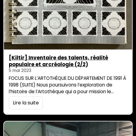
[Kiltir] Inventaire des talents, réalité
populaire et arcréologie (2/2)
5 mai 2023
FOCUS SUR L’ARTOTHÈQUE DU DÉPARTEMENT DE 1991 À
1998 (SUITE) Nous poursuivons l’exploration de
l’histoire de l’Artothèque qui a pour mission le
soutien de la création locale et sa diffusion sur le
Lire la suite
territoire. Dans le contexte de La Réunion des
années 90 où le champ de l’art contemporain
commence à se structurer, la jeune institution
dirigée par Dominique Calas Levassor […]