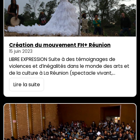
Création du mouvement FH+ Réunion
15 juin 2023
LIBRE EXPRESSION Suite à des témoignages de
violences et d’inégalités dans le monde des arts et
de la culture à La Réunion (spectacle vivant,
musique, patrimoine, audiovisuel, livre, presse, arts
Lire la suite
visuels…), nous avons créé le Mouvman FH+ Réunion.
Nous ne pouvons plus cautionner, taire et
invisibiliser ces oppressions systémiques !Nous
voulons aider activement les personnes victimes et
témoins en libérant […]