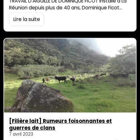
TRAVAIL D’AIGUILLE DE DOMINIQUE FICOT Installé à La
Réunion depuis plus de 40 ans, Dominique Ficot
s’emploie quotidiennement à produire une œuvre
Lire la suite
métamorphe et profuse commencée à
l’adolescence, où le textile de récupération occupe
une place centrale. Artiste glaneur, sculpteur,
peintre, vidéaste, performer, mais aussi et surtout
couturier, brodeur, tricoteur, tisseur… il […]
[Filière lait] Rumeurs foisonnantes et
guerres de clans
7 avril 2023