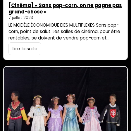
[Cinéma] « Sans pop-corn, on ne gagne pas
grand-chose »
7 juillet 2023
LE MODÈLE ÉCONOMIQUE DES MULTIPLEXES Sans pop-
corn, point de salut. Les salles de cinéma, pour être
rentables, se doivent de vendre pop-corn et
confiseries à leurs clients. Le choix des films et la
Lire la suite
programmation en découlent. « Pour des séances
sans pop-corn, allez voir les films français »,
conseille Yves Éthève, patron du nouveau Ciné
Grand-Sud et du Ciné Cambaie, légèrement agacé.
[…]