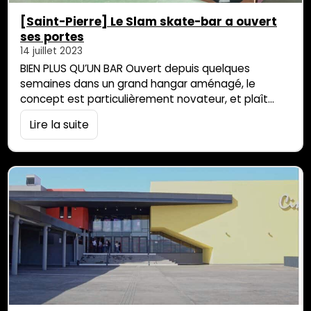
[Saint-Pierre] Le Slam skate-bar a ouvert
ses portes
14 juillet 2023
BIEN PLUS QU’UN BAR Ouvert depuis quelques
semaines dans un grand hangar aménagé, le
concept est particulièrement novateur, et plaît
déjà aux nombreux amateurs de skate bien sûr,
Lire la suite
mais aussi à celles et ceux qui apprécient les arts
de la rue et la musique. « Charles Elie a vécu près de
dix ans au Canada. Il avait ses habitudes dans un
[…]