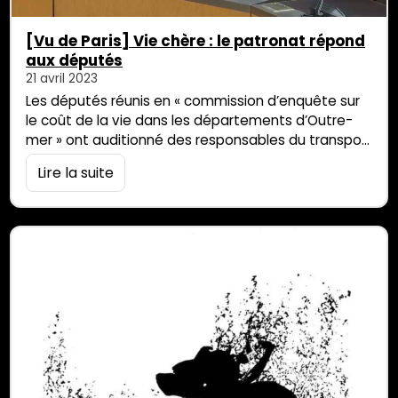
[Vu de Paris] Vie chère : le patronat répond
aux députés
21 avril 2023
Les députés réunis en « commission d’enquête sur
le coût de la vie dans les départements d’Outre-
mer » ont auditionné des responsables du transport
maritime, de la construction et de la grande
Lire la suite
distribution. Le constat de la vie chère est partagé
mais aucun secteur n’entend en assumer la
responsabilité. « Pour nous, ce n’est pas si facile que
ça ! » « Aujourd’hui, nous faisons l’effort […]