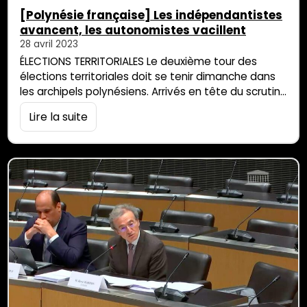
[Polynésie française] Les indépendantistes
avancent, les autonomistes vacillent
28 avril 2023
ÉLECTIONS TERRITORIALES Le deuxième tour des
élections territoriales doit se tenir dimanche dans
les archipels polynésiens. Arrivés en tête du scrutin il
y a quinze jours, les indépendantistes du Tavini
Lire la suite
Huiraatira font face à des autonomistes, partisans
d’un lien étroit avec la France, divisés et affaiblis.
Cet article est paru chez nos amis de Mediapart.
«Taui ! Taui Roa ! » « Le changement ! […]