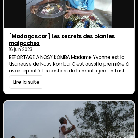
[Madagascar] Les secrets des plantes
malgaches
16 juin 2023
REPORTAGE A NOSY KOMBA Madame Yvonne est la
tisaneuse de Nosy Komba. C’est aussi la première à
avoir arpenté les sentiers de la montagne en tant
que guide. Aujourd’hui âgée de 82 ans elle ne peut
Lire la suite
plus monter en forêt mais dispense toujours autant
de conseils précieux sur les plantes de son île dont
nombre d’entre elles sont aussi présentes […]