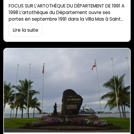
FOCUS SUR L’ARTOTHÈQUE DU DÉPARTEMENT DE 1991 A
1998 L’artothèque du Département ouvre ses
portes en septembre 1991 dans la Villa Mas à Saint-
Denis, fleuron de l’architecture créole acquise en
Lire la suite
1985 par le conseil général. Outil majeur du plan de
développement des arts plastiques de la
collectivité départementale, l’artothèque de La
Réunion a reçu pour mission de « valoriser et
promouvoir […]