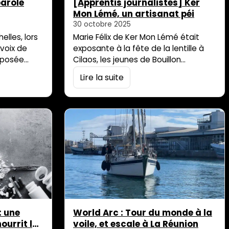
parole
[Apprentis journalistes] Ker
Mon Lémé, un artisanat péi
30 octobre 2025
elles, lors
Marie Félix de Ker Mon Lémé était
 voix de
exposante à la fête de la lentille à
mposée
Cilaos, les jeunes de Bouillon
 n’a pas
d’Aventures l’ont rencontrée et lui
Lire la suite
a dit pour
ont posé quelques questions sur son
lle de
artisanat. L’article que vous allez lire
e Centre de
s’inscrit dans une série de
al Kréol
reportages réalisés par les jeunes du
lliance
séjour de vacances Bouillon
le public a
d’Aventures.Dans la semaine du 20
au 24 octobre […]
: une
World Arc : Tour du monde à la
ourrit les
voile, et escale à La Réunion