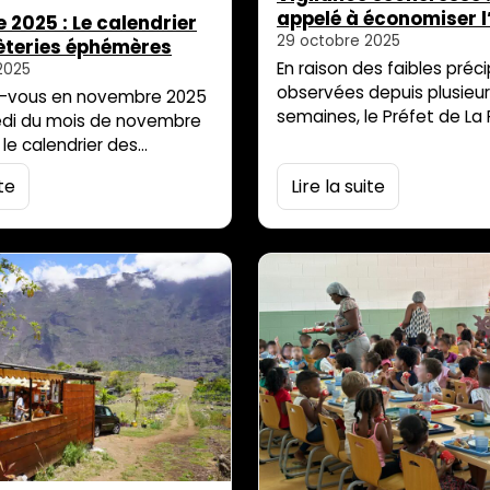
appelé à économiser l
2025 : Le calendrier
29 octobre 2025
èteries éphémères
En raison des faibles préci
2025
observées depuis plusieu
z-vous en novembre 2025
semaines, le Préfet de La
edi du mois de novembre
placé certaines commun
 le calendrier des
Territoire de l’Ouest en vi
s éphémères est décalé
ite
Lire la suite
sécheresse (La Possession
ine. Les déchèteries
Saint-Paul). Cette premi
 sont spécialement
vise à encourager chacun
ace dans les quartiers
particuliers, entreprises et
es équipements fixes pour
collectivités – à adopter 
ter la gestion de vos
comportements économe
 encourager des gestes
Les mesures de vigilance 
ables. Sur ces points
notamment sur :– la […]
olontaire éphémères, vous
oser, […]