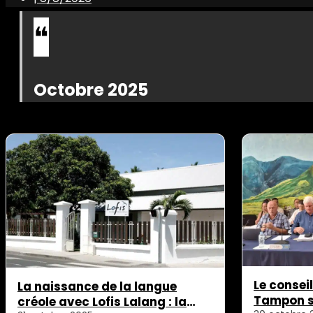
Octobre 2025
Le consei
La naissance de la langue
Tampon s’
créole avec Lofis Lalang : la