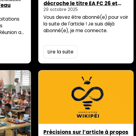
décroche le titre EA FC 26 et
’eau
s’envole affronter les meilleurs
29 octobre 2025
joueurs d’Afrique
Vous devez être abonné(e) pour voir
pitations
la suite de l'article ! Je suis déjà
rs
abonné(e), je me connecte.
 Réunion a
es du
gilance
Lire la suite
, Le Port et
ère étape
 –
des
s en eau.
portent
Précisions sur l’article à propos