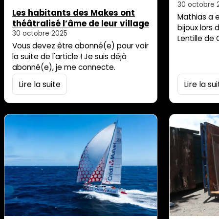
Fête de la
30 octobre 
Les habitants des Makes ont
Mathias a 
théâtralisé l’âme de leur village
bijoux lors
30 octobre 2025
Lentille de 
Vous devez être abonné(e) pour voir
séjour de v
la suite de l'article ! Je suis déjà
d’aventures
abonné(e), je me connecte.
stand. Il le
consistait
Lire la suite
Lire la su
ambulant et
différents b
là. L’article
[…]