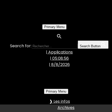
Primary Menu
Search for:
Search Button
| Applications
| 05:08:57
|
8/8/2026
Primary Menu
❱ Les infos
Archives