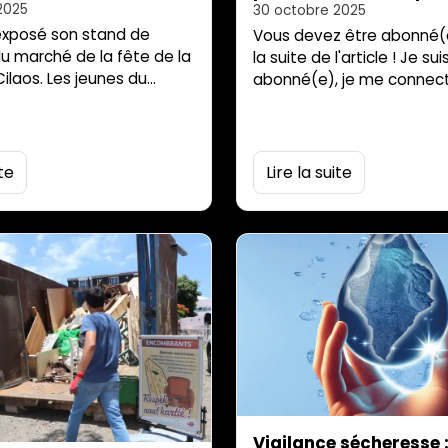
 Lentille
usages
2025
30 octobre 2025
exposé son stand de
Vous devez être abonné(e
 du marché de la fête de la
la suite de l'article ! Je sui
Cilaos. Les jeunes du
abonné(e), je me connect
acances Bouillon
 l’ont rencontré sur son
ur a raconté en quoi
 son métier de vendeur
ite
Lire la suite
 leur a présenté les
ijoux qu’il vendait ce jour-
 que vous allez lire s’inscrit
Vigilance sécheresse :