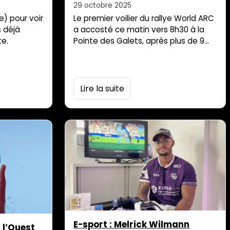
29 octobre 2025
) pour voir
Le premier voilier du rallye World ARC
s déjà
a accosté ce matin vers 8h30 à la
e.
Pointe des Galets, après plus de 9
mois de navigation autour du globe.
Parti de Sainte-Lucie (Caraïbes) en
janvier dernier, le rallye World ARC
réunit des navigateurs venus du
Lire la suite
monde entier pour une aventure
exceptionnelle de 26 000 milles
nautiques à travers les océans
Atlantique, […]
E-sport : Melrick Wilmann
 l’Ouest