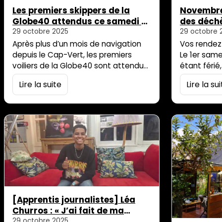
Les premiers skippers de la
Novembre 
Globe40 attendus ce samedi à
des déch
la darse Titan
29 octobre 2025
29 octobre 
Après plus d’un mois de navigation
Vos rende
depuis le Cap-Vert, les premiers
Le 1er sam
voiliers de la Globe40 sont attendus
étant férié,
ce samedi après-midi dans les eaux
déchèterie
Lire la suite
Lire la su
réunionnaises, après une traversée
d’une sema
intense de l’océan Indien. En tête, le
éphémères
Class40 Crédit Mutuel et le Class40
mises en pl
Belgium Océan Racing devraient
éloignés d
franchir la ligne d’arrivée en baie de
vous facili
Saint-Paul, avant de s’amarrer à la
déchets et
darse Titan, au […]
écorespons
d’apport v
pouvez dép
[Apprentis journalistes] Léa
Churros : « J’ai fait de ma
passion mon travail, et je pense
29 octobre 2025