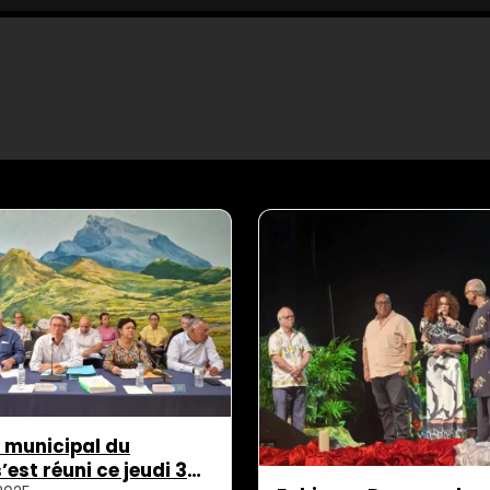
l municipal du
est réuni ce jeudi 30