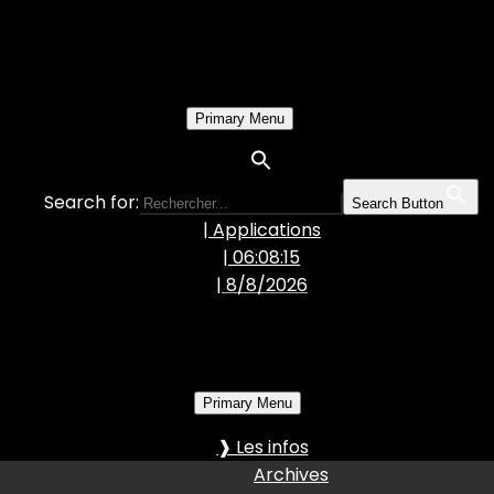
Primary Menu
Search for:
Search Button
| Applications
| 06:08:16
|
8/8/2026
Primary Menu
❱ Les infos
Archives