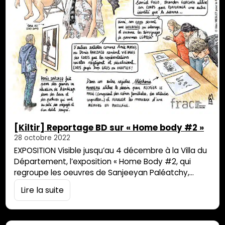
[Kiltir] Reportage BD sur « Home body #2 »
28 octobre 2022
EXPOSITION Visible jusqu’au 4 décembre à la Villa du
Département, l’exposition « Home Body #2, qui
regroupe les oeuvres de Sanjeeyan Paléatchy,
Gwladys Gambie, Brandon Gercara, Anie Matois,
Lire la suite
Denis Darzacq et Stéphanie Hoareau, a inspiré le
journaliste dessinateur Alex M. Pour découvrir le
monde d’Alex M, filez sur son profil instagram