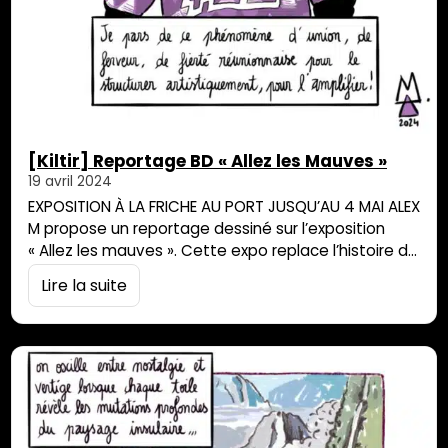
[Kiltir] Reportage BD « Allez les Mauves »
19 avril 2024
EXPOSITION À LA FRICHE AU PORT JUSQU’AU 4 MAI ALEX
M propose un reportage dessiné sur l’exposition
« Allez les mauves ». Cette expo replace l’histoire de
la « Jeanne d’Arc », club de football Portois bientôt
Lire la suite
centenaire, dans les fondements du patrimoine
culturel réunionnais. Clément Striano cherche à
nouveau à mettre sur un même terrain : sportifs,
supporters et amateurs d’art. A partir…