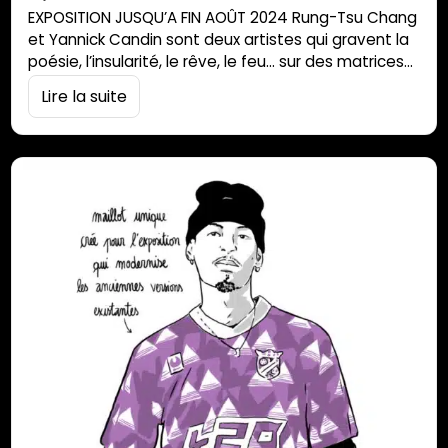
EXPOSITION JUSQU’A FIN AOÛT 2024 Rung-Tsu Chang
et Yannick Candin sont deux artistes qui gravent la
poésie, l’insularité, le rêve, le feu… sur des matrices
variées en cuivre, en bois, en lino. L’exposition « Petit
Lire la suite
feu, architecte » s’est déroulée en mai 2024 à la
galerie constellation mais leur travail sur l’espace, le
refuge, les reliefs, l’eau… se prolonge en ce
moment…