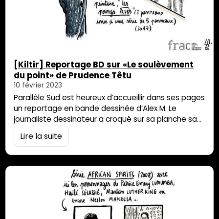
[Kiltir] Reportage BD sur «Le soulèvement
du point» de Prudence Têtu
10 février 2023
Parallèle Sud est heureux d’accueillir dans ses pages
un reportage en bande dessinée d’Alex M. Le
journaliste dessinateur a croqué sur sa planche sa
visite de l’exposition de Prudence Têtu, Le
Lire la suite
soulèvement du point. Les œuvres de Prudence
Têtu, réunies à l’occasion de l’étendard-exposition
Le soulèvement du point, viennent s’articuler autour
des luttes identitaires, des révoltes intimes, des
combats égalitaires.…