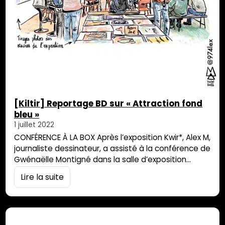
[Kiltir] Reportage BD sur « Attraction fond
bleu »
1 juillet 2022
CONFÉRENCE À LA BOX Après l’exposition Kwir*, Alex M,
journaliste dessinateur, a assisté à la conférence de
Gwénaëlle Montigné dans la salle d’exposition
tamponnaise de La Box (60, rue Lacaussade). Pour
Lire la suite
découvrir le monde d’Alex M, filez sur son profil
instagram : 974alex, illustraterre insulaire.