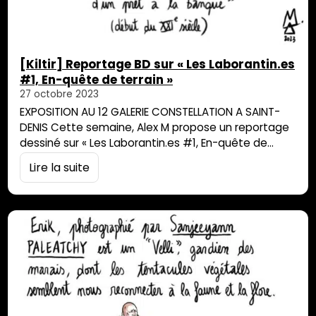
[Kiltir] Reportage BD sur « Les Laborantin.es
#1, En-quête de terrain »
27 octobre 2023
EXPOSITION AU 12 GALERIE CONSTELLATION A SAINT-
DENIS Cette semaine, Alex M propose un reportage
dessiné sur « Les Laborantin.es #1, En-quête de
terrain », exposition réalisée par Guillaume Lebourg
Lire la suite
et Charles Prime. Une enquête au Dromcomistan
pour repenser le monde à travers des cartes,
objets, peintures et parures. Une approche
scientifique rigoureusement approximative.
Exposition visible jusqu’au 18 novembre 2023. Pour
découvrir le…