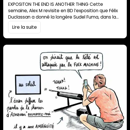
EXPOSITON THE END IS ANOTHER THING Cette
semaine, Alex M revisite en BD l’exposition que Félix
Duclassan a donné la longère Sudel Fuma, dans la
ville de St Paul. Ce travail est en lien avec les 360
Lire la suite
ans du peuplement réunionnais. Pour découvrir le
monde d’Alex M, filez sur son profil instagram
: 974alex, illustraterre insulaire. En un clic, tous les…