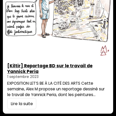
[Kiltir] Reportage BD sur le travail de
Yannick Peria
1 septembre 2023
EXPOSITION LET’S BE À LA CITÉ DES ARTS Cette
semaine, Alex M propose un reportage dessiné sur
le travail de Yannick Peria, dont les peintures
s’intéressent à la kour, à ces lieux comme les vieilles
Lire la suite
cases créoles où les liens se tissent, les traditions
s’enseignent, la mémoire perdure… Ce reportage