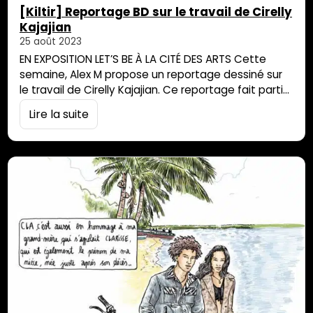
[Kiltir] Reportage BD sur le travail de Cirelly
Kajajian
25 août 2023
EN EXPOSITION LET’S BE À LA CITÉ DES ARTS Cette
semaine, Alex M propose un reportage dessiné sur
le travail de Cirelly Kajajian. Ce reportage fait partie
d’un ensemble plus vaste présentant 7 artistes
Lire la suite
réunis dans l’exposition Let’s be, accueillie par la Cité
des Arts du 23 juin jusqu’au 19 août. Pour découvrir le
monde d’Alex M, filez sur son…