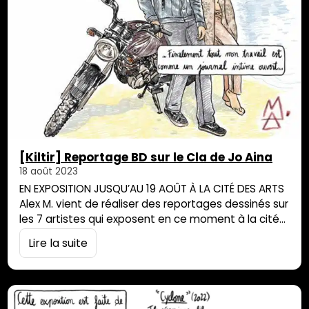
[Kiltir] Reportage BD sur le Cla de Jo Aina
18 août 2023
EN EXPOSITION JUSQU’AU 19 AOÛT À LA CITÉ DES ARTS
Alex M. vient de réaliser des reportages dessinés sur
les 7 artistes qui exposent en ce moment à la cité
des Arts dans le cadre de l’exposition LET’S BE, du 23
Lire la suite
juin jusqu’au 19 août prochain. Cette semaine il
présente le travail de création de mode de l’artiste
malgache Jo…