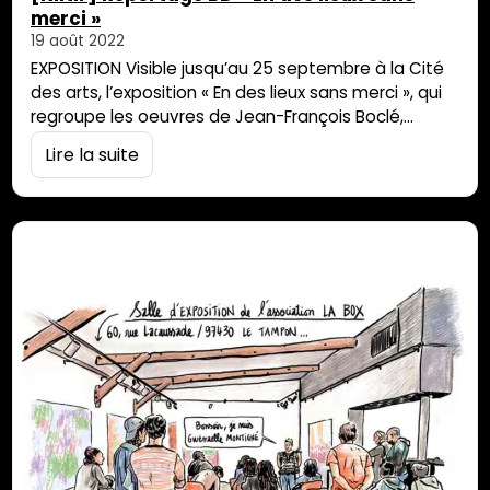
merci »
19 août 2022
EXPOSITION Visible jusqu’au 25 septembre à la Cité
des arts, l’exposition « En des lieux sans merci », qui
regroupe les oeuvres de Jean-François Boclé,
Charles Chulem Rousseau, Nathalie Muchamad &
Lire la suite
Myriam Omar Awadi, a inspiré le journaliste
dessinateur Alex M. Alex M Pour découvrir le monde
d’Alex M, filez sur son profil instagram : 974alex,
illustraterre insulaire.