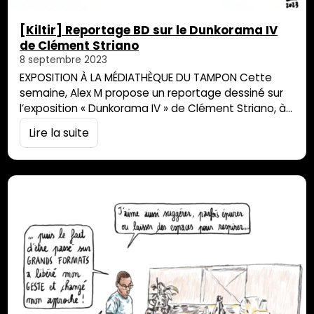
[Kiltir] Reportage BD sur le Dunkorama IV
de Clément Striano
8 septembre 2023
EXPOSITION À LA MÉDIATHÈQUE DU TAMPON Cette
semaine, Alex M propose un reportage dessiné sur
l’exposition « Dunkorama IV » de Clément Striano, à
retrouver à la Médiathèque du Tampon, jusqu’au 24
Lire la suite
septembre. L’exposition revient sur la carrière du 1er
joueur de basket réunionnais ayant évolué en NBA.
Est-ce que devenir artiste c’est accomplir ses rêves
d’enfant ? Pour découvrir le monde d’Alex…