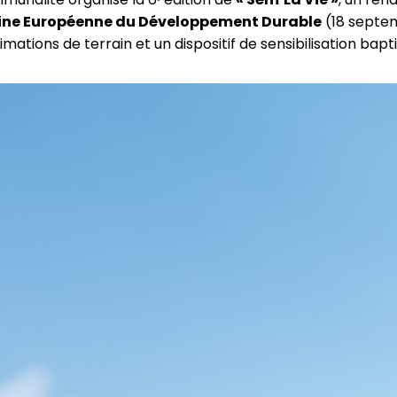
ne Européenne du Développement Durable
(18 septe
ations de terrain et un dispositif de sensibilisation bapt