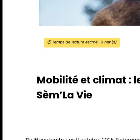
⏱️ Temps de lecture estimé :
3
min(s)
Mobilité et climat : l
Sèm’La Vie
Du 16 septembre au 11 octobre 2025, l’intercom