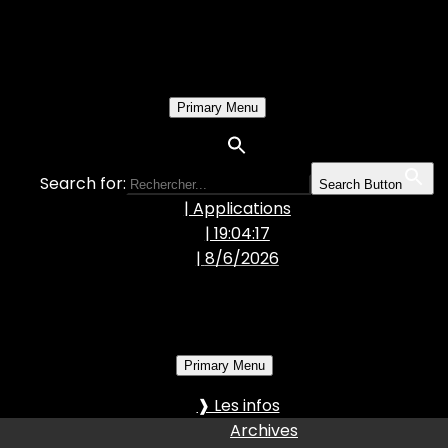
Primary Menu
Search for:
Search Button
| Applications
| 19:04:19
|
8/6/2026
Primary Menu
❱ Les infos
Archives