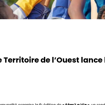
e Territoire de l’Ouest lance 
munalité organise la 6ᵉ édition de
« Sèm’La Vie »
, un ren