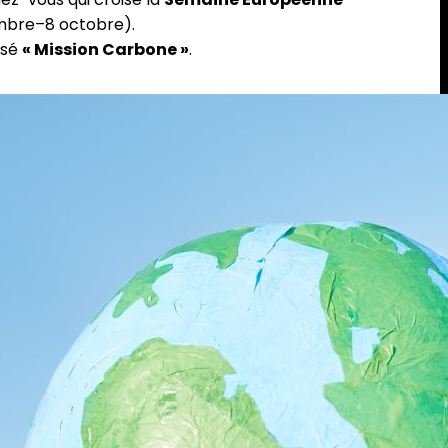
mbre–8 octobre).
isé
« Mission Carbone »
.