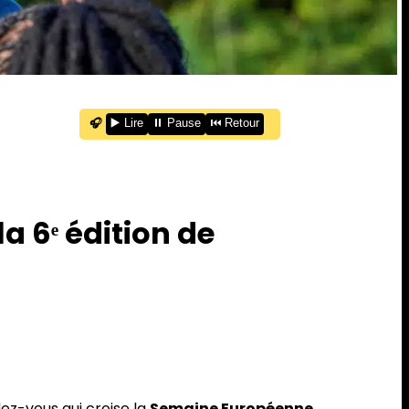
🎧
▶️ Lire
⏸️ Pause
⏮️ Retour
la 6ᵉ édition de
dez-vous qui croise la
Semaine Européenne