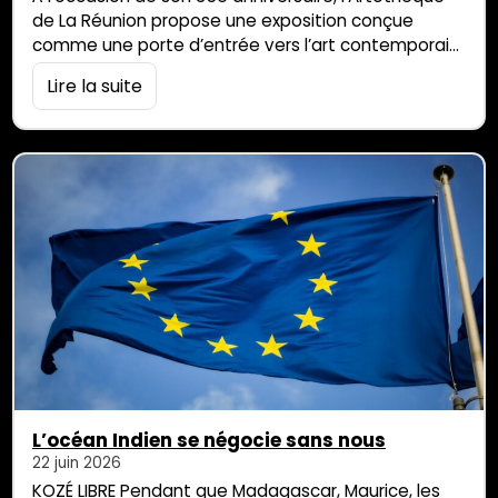
de La Réunion propose une exposition conçue
comme une porte d’entrée vers l’art contemporain.
Car si cette expression est largement utilisée, elle
Lire la suite
est souvent difficile à appréhender et à
comprendre. Qu’est-ce qui fait d’une œuvre, une
œuvre ? Pourquoi certaines œuvres nous
déconcertent-elles ? Autant de questions qui
servent de fil conducteur à […]
L’océan Indien se négocie sans nous
22 juin 2026
KOZÉ LIBRE Pendant que Madagascar, Maurice, les