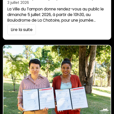
3 juillet 2026
La Ville du Tampon donne rendez-vous au public le
dimanche 5 juillet 2026, à partir de 10h30, au
Boulodrome de La Chatoire, pour une journée
placée sous le signe de la découverte, du partage
Lire la suite
et de la convivialité à l’occasion de la FETY
MALAGASY. La manifestation débutera dès 10h30
par un défilé d’ouverture, avant de se poursuivre
avec un programme […]