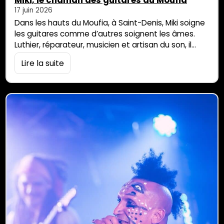
Miki, le chaman des guitares au Moufia
17 juin 2026
Dans les hauts du Moufia, à Saint-Denis, Miki soigne
les guitares comme d’autres soignent les âmes.
Luthier, réparateur, musicien et artisan du son, il
transforme les bois récupérés après les cyclones
Lire la suite
en instruments uniques. Dans son atelier, chaque
guitare a une histoire, chaque réparation devient
une renaissance, et chaque note semble sortir de
la mémoire du bois. Au Moufia, dans […]