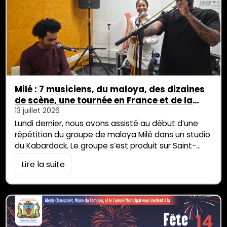
Milé : 7 musiciens, du maloya, des dizaines
de scène, une tournée en France et de la
détermination plein les poches
13 juillet 2026
Lundi dernier, nous avons assisté au début d’une
répétition du groupe de maloya Milé dans un studio
du Kabardock. Le groupe s’est produit sur Saint-
Denis dimanche dernier et participera au show case
Lire la suite
de Gayar Lartist le 18 juillet au Barachois. Ce jeune
groupe, qui n’ a que deux ans est pourtant déjà bien
rodé à la scène puisque quatre des […]