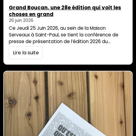
Grand Boucan, une 28e édition qui voit les
choses en grand
26 juin 2026
Ce Jeudi 25 Juin 2026, au sein de la Maison
Serveaux à Saint-Paul, se tient la conférence de
presse de présentation de l’édition 2026 du
Carnaval Grand Boucan. Autour du thème « Illusions
Lire la suite
et mondes irréels », nous embarquons dans l’univers
festif de cet événement annuel qui a lieu depuis
quatre ans sur le front de mer Saint-Paulois.
Poignées de […]