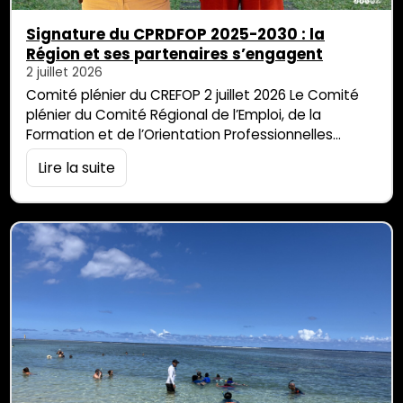
Signature du CPRDFOP 2025-2030 : la
Région et ses partenaires s’engagent
2 juillet 2026
Comité plénier du CREFOP 2 juillet 2026 Le Comité
plénier du Comité Régional de l’Emploi, de la
Formation et de l’Orientation Professionnelles
(CREFOP) s’est tenu ce jeudi 2 juillet 2026 au Moca,
Lire la suite
marquant la signature officielle du Contrat de Plan
Régional de Développement des Formations et de
l’Orientation Professionnelles (CPRDFOP) 2025-2030
à La Réunion. Un processus de concertation inédit
L’élaboration […]