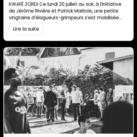
KWAFÉ ZORDI Ce lundi 20 juillet au soir, à l’initiative
de Jérôme Rivière et Patrick Marbois, une petite
vingtaine d’élagueurs-grimpeurs s’est mobilisée
contre la coupe d’un arbre centenaire sur le
Lire la suite
chantier des ponts de Trois-Ravines, à Saint-Louis.
Sur place, plusieurs d’entre eux nous ont raconté les
21 h 30 de mobilisation. 21 h 30. C’est le temps qu’a
passé une […]