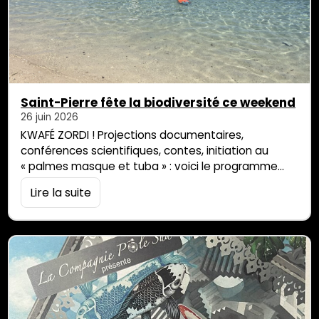
Saint-Pierre fête la biodiversité ce weekend
26 juin 2026
KWAFÉ ZORDI ! Projections documentaires,
conférences scientifiques, contes, initiation au
« palmes masque et tuba » : voici le programme
d’un weekend placé sous le thème de la
Lire la suite
préservation de la biodiversité. L’ONG Globice
organise la seconde édition de la Fèt Balen et l’ARB
invite le grand public à son Gayar Piknik. On vous
récap le programme Ce week-end, la ville de […]