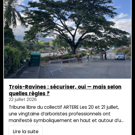
Trois-Ravines : sécuriser, oui — mais selon
quelles règles ?
22 juillet 2026
Tribune libre du collectif ARTERE Les 20 et 21 juillet,
une vingtaine d’arboristes professionnels ont
manifesté symboliquement en haut et autour d’un
arbre à abattre à Saint-Louis. Notre collectif
Lire la suite
citoyen et associatif salue leur mobilisation