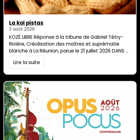
La kol pistas
3 août 2026
KOZÉ LIBRE Réponse à la tribune de Gabriel Tétry-
Rivière, Créolisation des maîtres et suprématie
blanche à La Réunion, parue le 21 juillet 2026 DANS
PARALLÈLE SUD « Chaque génération doit, dans une
Lire la suite
relative opacité, découvrir sa mission, la remplir ou
la trahir. » — Frantz Fanon, Les Damnés de la terre
Monsieur Tétry-Rivière, j’ai lu votre tribune. Deux fois
plutôt […]