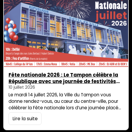
Fête nationale 2026 : Le Tampon célèbre la
République avec une journée de festivités
ouverte à tous et toutes
10 juillet 2026
Le mardi 14 juillet 2026, la Ville du Tampon vous
donne rendez-vous, au cœur du centre-ville, pour
célébrer la Fête nationale lors d’une journée placée
sous le signe de la République, du vivre-ensemble
Lire la suite
et de la convivialité. Défilé républicain, concerts
d’artistes péi et feu d’artifice rythmeront cette