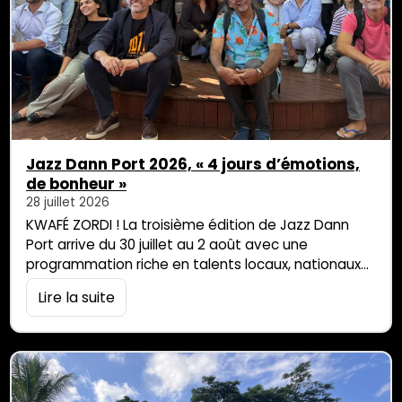
Jazz Dann Port 2026, « 4 jours d’émotions,
de bonheur »
28 juillet 2026
KWAFÉ ZORDI ! La troisième édition de Jazz Dann
Port arrive du 30 juillet au 2 août avec une
programmation riche en talents locaux, nationaux
et internationaux. Plus de 35 000 festivaliers sont
Lire la suite
attendus sur les 41 concerts prévus, dont 31 d’entre
eux sont gratuits. Retour sur la conférence de
presse de ce mardi au square Pierre Sémard où se
[…]