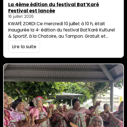
La 4ème édition du festival Bat’Karé
Festival est lancée
16 juillet 2026
KWAFÉ ZORDI Ce mercredi 10 juillet à 10 h, était
inaugurée la 4ᵉ édition du festival Bat’Karé Kulturel
& Sportif, à la Chatoire, au Tampon. Gratuit et
ouvert à tous.tes, il s’adresse en priorité aux
Lire la suite
habitant.e.s des quartiers prioritaires de la ville. À
l’époque organisé sur un seul site, le festival
Bat’Karé s’étend désormais dans la ville du Tampon,
dans […]