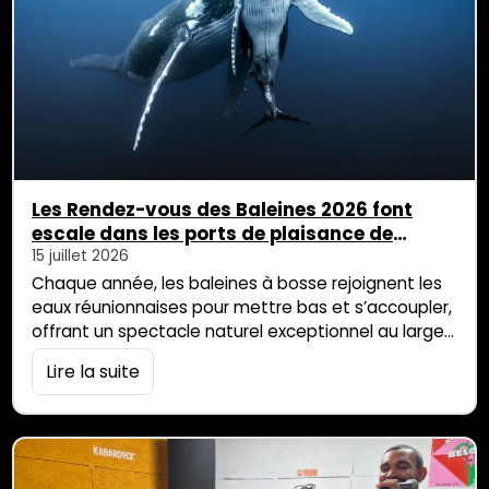
Les Rendez-vous des Baleines 2026 font
escale dans les ports de plaisance de
l’Ouest
15 juillet 2026
Chaque année, les baleines à bosse rejoignent les
eaux réunionnaises pour mettre bas et s’accoupler,
offrant un spectacle naturel exceptionnel au large
de l’île. Pour mieux faire connaître ces géantes des
Lire la suite
mers et sensibiliser le public à leur préservation,
l’Office de Tourisme de l’Ouest, en partenariat avec
de nombreux acteurs engagés du territoire,
organise Les Rendez-vous des Baleines 2026.
Animations, […]