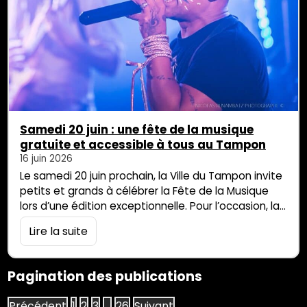
Samedi 20 juin : une fête de la musique
gratuite et accessible à tous au Tampon
16 juin 2026
Le samedi 20 juin prochain, la Ville du Tampon invite
petits et grands à célébrer la Fête de la Musique
lors d’une édition exceptionnelle. Pour l’occasion, la
route principale (rue Hubert Delisle) sera
Lire la suite
entièrement piétonnisée afin de se transformer en
un immense festival à ciel ouvert, vibrant
exclusivement au rythme des talents péi et
Pagination des publications
tamponnais. Les commerçants resteront ouverts
en nocturne. […]
Précédent
1
2
3
…
26
Suivant