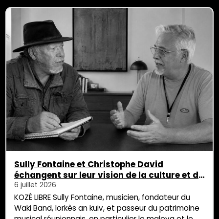
édition 2026. À l’occasion de la Fête nationale, la
Ville du Tampon invite […]
Sully Fontaine et Christophe David
échangent sur leur vision de la culture et de
l’identité
6 juillet 2026
KOZÉ LIBRE Sully Fontaine, musicien, fondateur du
Waki Band, lorkès an kuiv, et passeur du patrimoine
musical réunionnais, en particulier le maloya et le