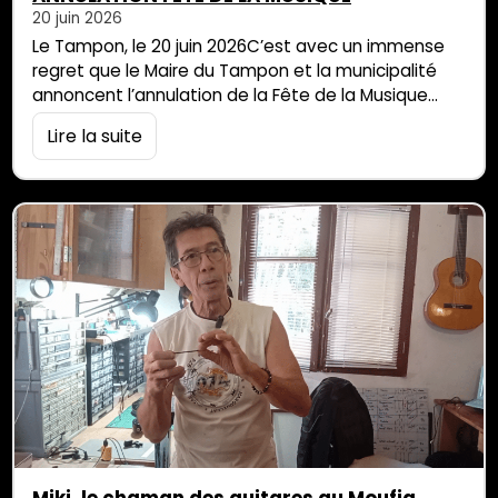
20 juin 2026
Le Tampon, le 20 juin 2026C’est avec un immense
regret que le Maire du Tampon et la municipalité
annoncent l’annulation de la Fête de la Musique
prévue ce soir. Face à des conditions
Lire la suite
météorologiques particulièrement dégradées, la
priorité absolue de la commune reste la sécurité de
tous. Les fortes pluies ont malheureusement déjà
provoqué d’importants dégâts matériels,
notamment l’inondation des […]