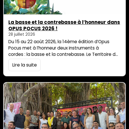
La basse et la contrebasse à l’honneur dans
OPUS POCUS 2026 !
28 juillet 2026
Du 15 au 22 août 2026, la 14ème édition d’Opus
Pocus met à l’honneur deux instruments à
cordes : la basse et la contrebasse. Le Territoire de
l’Ouest, terre d’excellence culturelle, soutient ce
Lire la suite
festival qui accueille chaque année des artistes de
renommée internationale et de nombreux artistes
réunionnais. Cette année, six projets
artistiques sont proposés au public. Ils ont en
commun d’être nés de la rencontre entre cultures,
entre musiques, entre instruments et entre […]