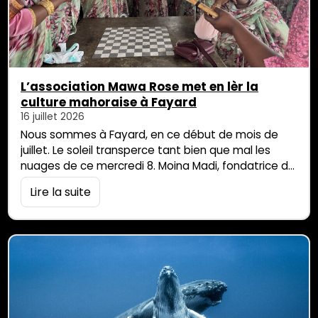
L’association Mawa Rose met en lèr la
culture mahoraise à Fayard
16 juillet 2026
Nous sommes à Fayard, en ce début de mois de
juillet. Le soleil transperce tant bien que mal les
nuages de ce mercredi 8. Moina Madi, fondatrice de
l’association Mawa Rose, nous a donné rendez-
Lire la suite
vous dans le parc, au cœur de ce qu’on nomme
aujourd’hui la cité Fayard de Saint-André. Elle nous
raconte l’histoire de l’association de femmes
mahoraises qu’elle […]