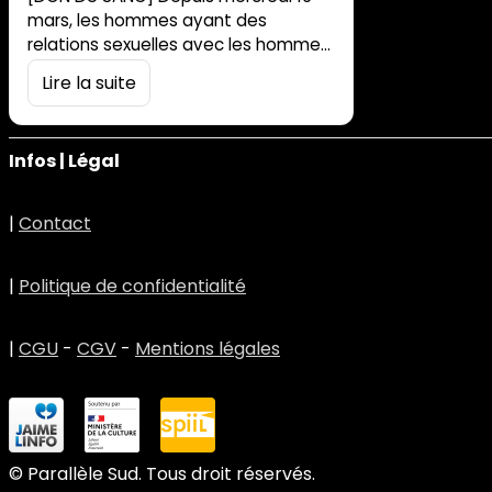
mars, les hommes ayant des
relations sexuelles avec les hommes
n’auront plus à respecter une
Lire la suite
période d’abstinence pour pouvoir
faire un don du sang. Toute
référence au genre des partenaires
Infos | Légal
sexuels dans la sélection des
candidats au don est supprimée. La
communauté gay s’en félicite. “Il n’y
|
Contact
avait plus aucune raison de garder
cette […]
|
Politique de confidentialité
|
CGU
-
CGV
-
Mentions légales
© Parallèle Sud. Tous droit réservés.