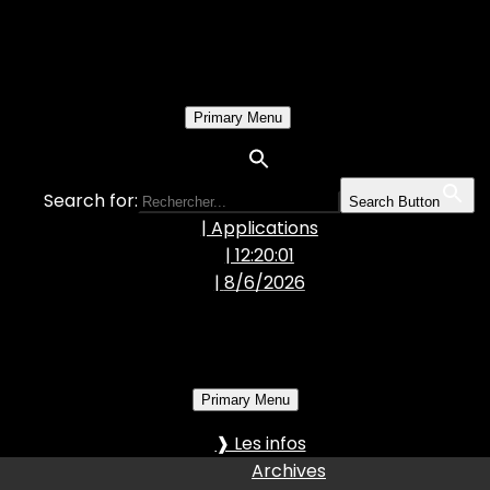
Primary Menu
Search for:
Search Button
| Applications
| 12:20:01
|
8/6/2026
Primary Menu
❱ Les infos
Archives