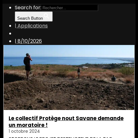
Search for:
Search Button
| Applications
saint-paul
|
8/10/2026
Le collectif Protège nout Savane demande
un moratoire !
1 octobre 2024