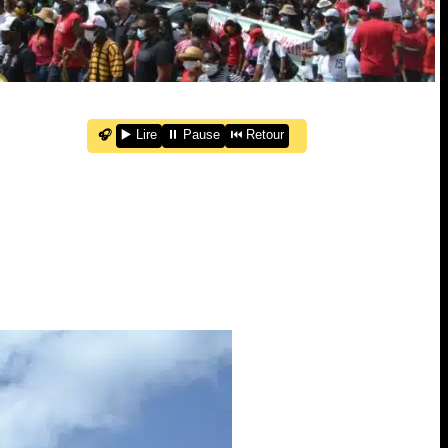
🎧
▶️ Lire
⏸️ Pause
⏮️ Retour