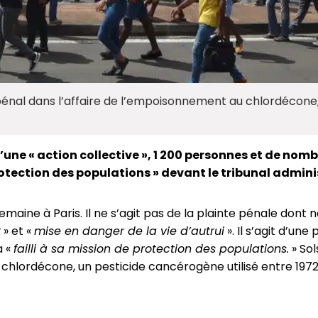
énal dans l’affaire de l’empoisonnement au chlordécone,
’une « action collective », 1 200 personnes et de nom
otection des populations » devant le tribunal adminis
maine à Paris. Il ne s’agit pas de la plainte pénale don
t
» et «
mise en danger de la vie d’autrui
». Il s’agit d’une
a «
failli à sa mission de protection des populations.
» Sol
e chlordécone, un pesticide cancérogène utilisé entre 197