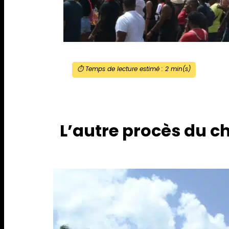
⏱️ Temps de lecture estimé :
2
min(s)
L’autre procès du c