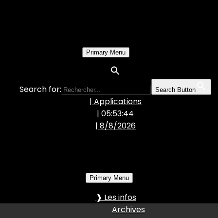
Primary Menu
Search for:
Search Button
| Applications
| 05:53:45
|
8/8/2026
Primary Menu
❱ Les infos
Archives