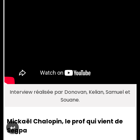
Interview réalisée par Donovan, Kelian, Samuel et
Souane.
Mickaël Chalopin, le prof qui vient de
↩︎
Segpa