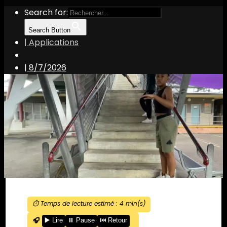
Search for:
Search Button
| Applications
|
8/7/2026
⏱️ Temps de lecture estimé :
4
min(s)
🎧
▶️ Lire
⏸️ Pause
⏮️ Retour