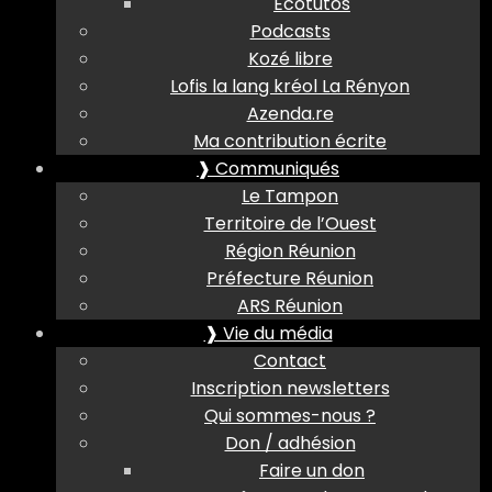
Ecotutos
Podcasts
Kozé libre
Lofis la lang kréol La Rényon
Azenda.re
Ma contribution écrite
❱ Communiqués
Le Tampon
Territoire de l’Ouest
Région Réunion
Préfecture Réunion
ARS Réunion
❱ Vie du média
Contact
Inscription newsletters
Qui sommes-nous ?
Don / adhésion
Faire un don