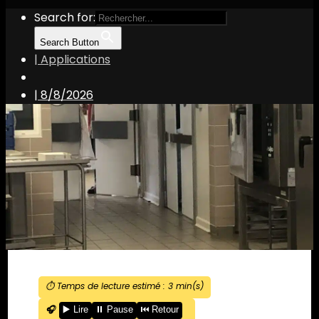
Search for:
Search Button
| Applications
|
8/8/2026
⏱️ Temps de lecture estimé :
3
min(s)
🎧
▶️ Lire
⏸️ Pause
⏮️ Retour