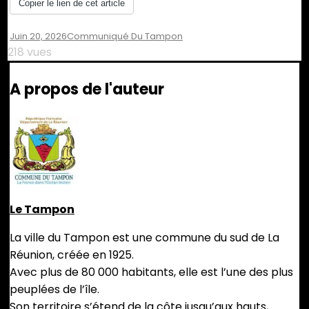
Copier le lien de cet article
Juin 20, 2026
Leave
Communiqué Du Tampon
A
218 vues
Comment
On
A propos de l'auteur
ANNULATION
FÊTE
DE
LA
MUSIQUE
Le Tampon
La ville du Tampon est une commune du sud de La
Réunion, créée en 1925.
Avec plus de 80 000 habitants, elle est l’une des plus
peuplées de l’île.
Son territoire s’étend de la côte jusqu’aux hauts,