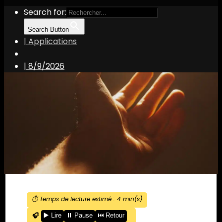
Search for:
Search Button
| Applications
|
8/9/2026
⏱️ Temps de lecture estimé :
4
min(s)
🎧
▶️ Lire
⏸️ Pause
⏮️ Retour