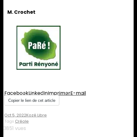
M. Crochet
Partager :
Facebook
LinkedIn
Imprimer
E-mail
Copier le lien de cet article
Oct 5, 2022
Kozé Libre
Tags
Créole
3851 vues