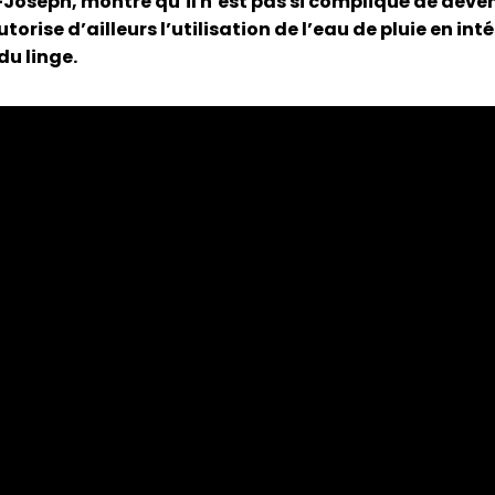
t-Joseph, montre qu’il n’est pas si compliqué de d
rise d’ailleurs l’utilisation de l’eau de pluie en inté
du linge.