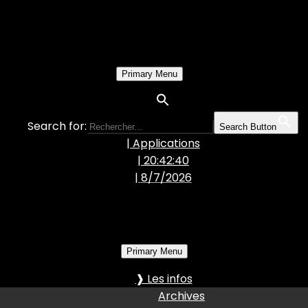
Primary Menu
Search for:
Search Button
| Applications
| 20:42:41
|
8/7/2026
Primary Menu
❱ Les infos
Archives