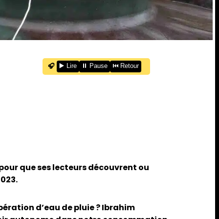
🎧
▶️ Lire
⏸️ Pause
⏮️ Retour
s pour que ses lecteurs découvrent ou
2023.
pération d’eau de pluie ? Ibrahim