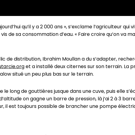
ourd’hui qu’il y a 2 000 ans », s’exclame l’agriculteur qui 
vis de sa consommation d’eau. « Faire croire qu’on va man
 de distribution, Ibrahim Moullan a du s’adapter, recherch
tarcie.org
et a installé deux citernes sur son terrain. La 
alow situé un peu plus bas sur le terrain.
se le long de gouttières jusque dans une cuve, puis elle s’
’altitude on gagne un barre de pression, là j’ai 2 à 3 barres
ur, il est toujours possible de brancher une pompe électr