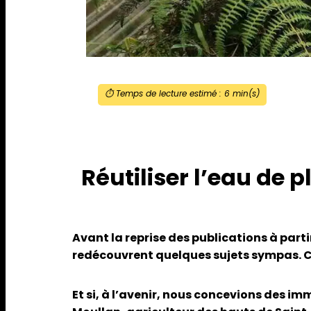
⏱️ Temps de lecture estimé :
6
min(s)
Réutiliser l’eau de 
Avant la reprise des publications à parti
redécouvrent quelques sujets sympas. Cel
Et si, à l’avenir, nous concevions des i