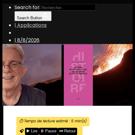
Search for:
Search Button
| Applications
|
8/8/2026
⏱️ Temps de lecture estimé :
5
min(s)
🎧
▶️ Lire
⏸️ Pause
⏮️ Retour