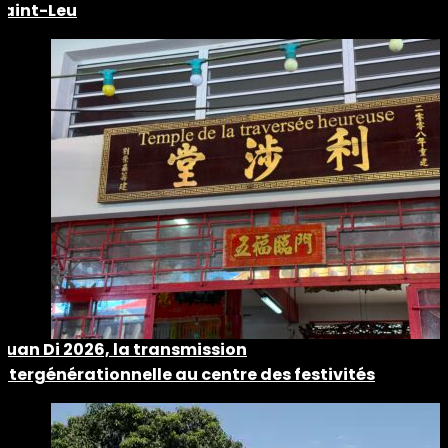
Saint-Leu
Guan Di 2026, la transmission
intergénérationnelle au centre des festivités