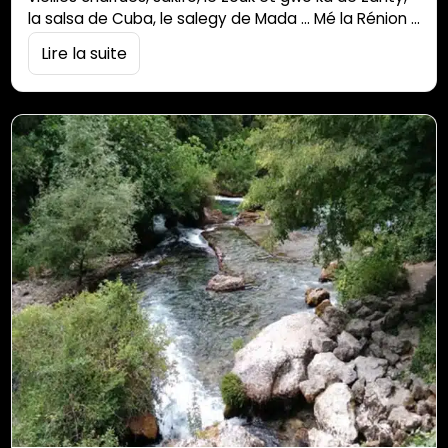
la salsa de Cuba, le salegy de Mada … Mé la Rénion i
doi èt le seul pays au monde ke i préfèr mèt la kultur
Lire la suite
déor avan son prop kultur. La muzik na poin de
frontières mé i marsh pa toujours…