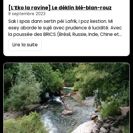
[L’Eko la ravine] Le déklin blé-blan-rouz
8 septembre 2023
Sak i spas dann sertin péï Lafrik, i poz kestion. Mi
esey aborde le sujé avec prudence é lucidité. Avec
la poussée des BRICS (Brésil, Russie, Inde, Chine et
Afrique du Sud) rejoints bientôt par d’autres pays,
Lire la suite
nous assistons à l’affaiblissement d’une grande
partie du monde occidental alliée aux états Unis et
son dollar. Din ot koté, la décolonisation inachevée…