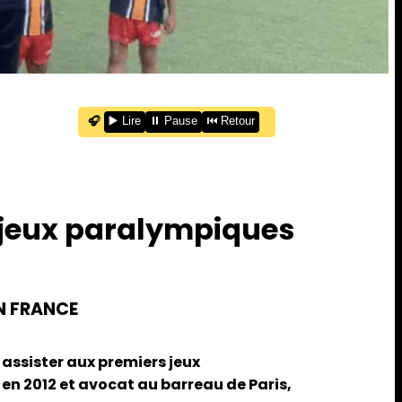
🎧
▶️ Lire
⏸️ Pause
⏮️ Retour
 jeux paralympiques
EN FRANCE
assister aux premiers jeux
n 2012 et avocat au barreau de Paris,