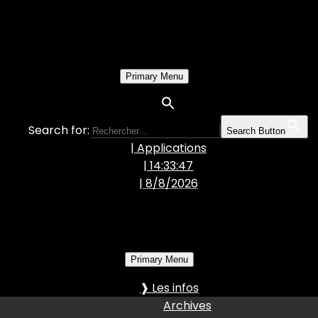
Primary Menu
Search for:
Search Button
| Applications
| 14:33:49
|
8/8/2026
Primary Menu
❱ Les infos
Archives