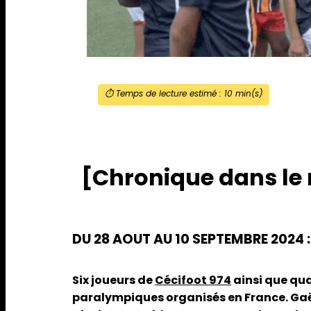
⏱️ Temps de lecture estimé :
10
min(s)
[Chronique dans le 
DU 28 AOUT AU 10 SEPTEMBRE 2024
Six joueurs de
Cécifoot 974
ainsi que qua
paralympiques organisés en France. Gaë