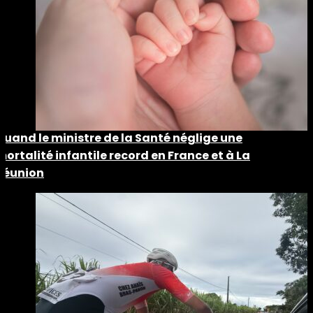
Quand le ministre de la Santé néglige une
mortalité infantile record en France et à La
Réunion