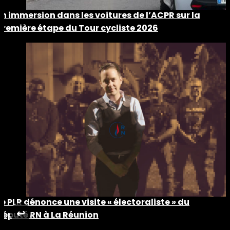
En immersion dans les voitures de l’ACPR sur la
première étape du Tour cycliste 2026
Le PLR dénonce une visite « électoraliste » du
↩︎
député RN à La Réunion