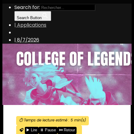
Search for:
Search Button
| Applications
|
8/7/2026
⏱️ Temps de lecture estimé :
5
min(s)
🎧
▶️ Lire
⏸️ Pause
⏮️ Retour