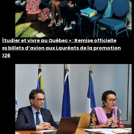
« Étudier et vivre au Québec » : Remise officielle
des billets d’avion aux Lauréats de la promotion
2026