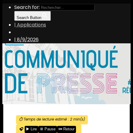
Search for:
Search Button
| Applications
|
8/9/2026
⏱️ Temps de lecture estimé :
2
min(s)
🎧
▶️ Lire
⏸️ Pause
⏮️ Retour