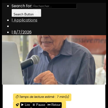
Search for:
Search Button
| Applications
|
8/7/2026
⏱️ Temps de lecture estimé :
7
min(s)
🎧
▶️ Lire
⏸️ Pause
⏮️ Retour