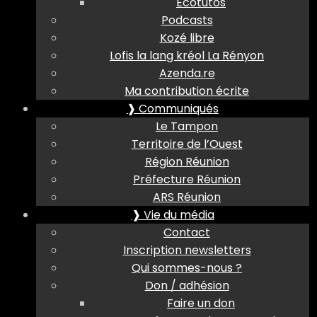
Ecotutos
Podcasts
Kozé libre
Lofis la lang kréol La Rényon
Azenda.re
Ma contribution écrite
❱ Communiqués
Le Tampon
Territoire de l’Ouest
Région Réunion
Préfecture Réunion
ARS Réunion
❱ Vie du média
Contact
Inscription newsletters
Qui sommes-nous ?
Don / adhésion
Faire un don