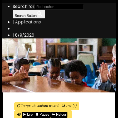
Search for:
Search Button
| Applications
|
8/9/2026
⏱️ Temps de lecture estimé :
18
min(s)
🎧
▶️ Lire
⏸️ Pause
⏮️ Retour