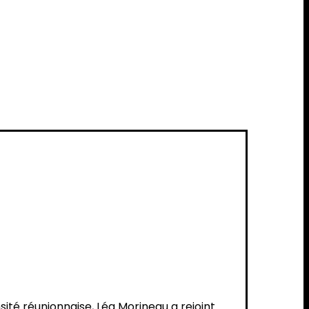
sité réunionnaise, Léa Morineau a rejoint