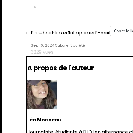
Partager :
Copier le li
Facebook
LinkedIn
Imprimer
E-mail
Sep 16, 2024
Culture
,
Société
3229 vues
A propos de l'auteur
Léa Morineau
Journaliste, étudiante à l'ILOI en alternance 