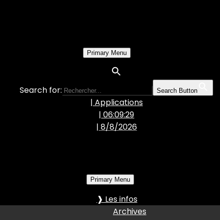
Primary Menu
Search for:
Search Button
| Applications
| 06:09:30
|
8/8/2026
Primary Menu
❱ Les infos
Archives