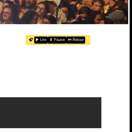
🎧
▶️ Lire
⏸️ Pause
⏮️ Retour