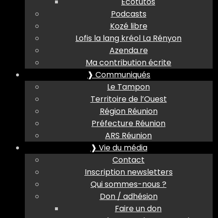
Ecotutos
Podcasts
Kozé libre
Lofis la lang kréol La Rényon
Azenda.re
Ma contribution écrite
❱ Communiqués
Le Tampon
Territoire de l’Ouest
Région Réunion
Préfecture Réunion
ARS Réunion
❱ Vie du média
Contact
Inscription newsletters
Qui sommes-nous ?
Don / adhésion
Faire un don