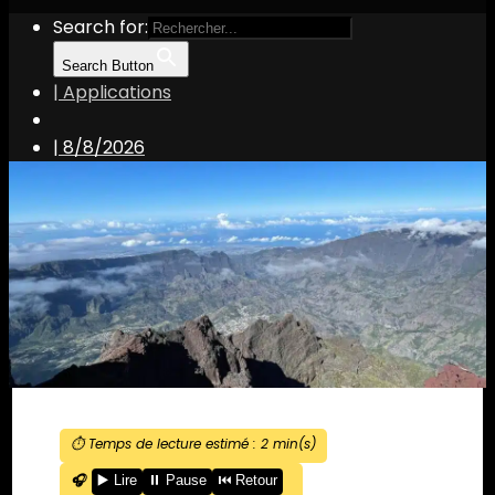
Search for:
Search Button
| Applications
|
8/8/2026
⏱️ Temps de lecture estimé :
2
min(s)
🎧
▶️ Lire
⏸️ Pause
⏮️ Retour