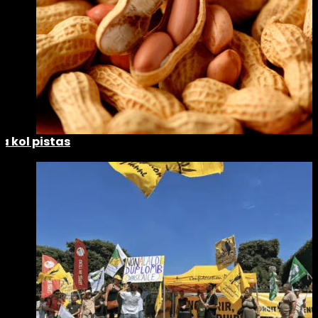
La kol pistas