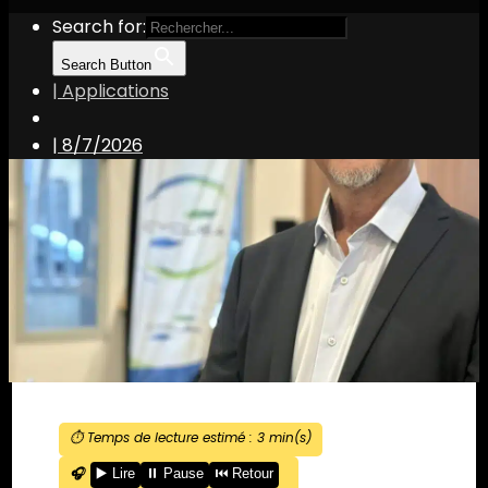
Search for:
Search Button
| Applications
|
8/7/2026
⏱️ Temps de lecture estimé :
3
min(s)
🎧
▶️ Lire
⏸️ Pause
⏮️ Retour