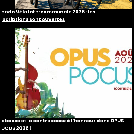
Rando Vélo Intercommunale 2026 : les
inscriptions sont ouvertes
La basse et la contrebasse à l’honneur dans OPUS
POCUS 2026 !