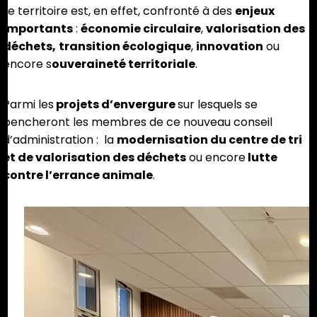
Le territoire est, en effet, confronté à des
enjeux
importants
:
économie circulaire
,
valorisation des
déchets,
transition écologique
,
innovation
ou
encore s
ouveraineté territoriale
.
Parmi les
projets d’envergure
sur lesquels se
pencheront les membres de ce nouveau conseil
d’administration : la
modernisation du centre de tri
et de valorisation des déchets
ou encore
lutte
contre l’errance animale
.