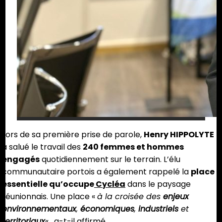
Lors de sa première prise de parole,
Henry HIPPOLYTE
a salué le travail des
240 femmes et hommes
engagés
quotidiennement sur le terrain. L’élu
communautaire portois a également rappelé la
place
essentielle qu’occupe
Cycléa
dans le paysage
réunionnais. Une place «
à la croisée des
enjeux
environnementaux
,
économiques
,
industriels
et
territoriaux
« , a-t-il affirmé.