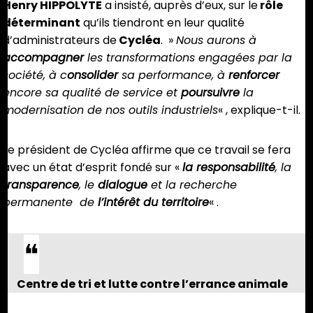
Henry HIPPOLYTE
a insisté, auprès d’eux, sur le
rôle
déterminant
qu’ils tiendront en leur qualité
d’administrateurs de
Cycléa
. »
Nous aurons à
accompagner
les transformations engagées par la
société, à c
onsolider
sa performance, à
renforcer
encore sa qualité de service et
poursuivre
la
modernisation de nos outils industriels
« , explique-t-il.
Le président de Cycléa affirme que ce travail se fera
avec un état d’esprit fondé sur «
la responsabilité
, la
transparence
, le
dialogue
et la recherche
permanente de
l’intérêt du territoire
« .
Centre de tri et lutte contre l’errance animale