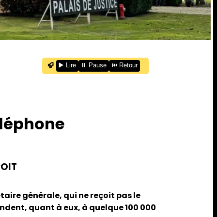
🎧
▶️ Lire
⏸️ Pause
⏮️ Retour
téléphone
ROIT
aire générale, qui ne reçoit pas le
pondent, quant à eux, à quelque 100 000