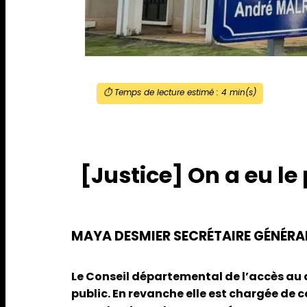
⏱️ Temps de lecture estimé :
4
min(s)
[Justice] On a eu le
MAYA DESMIER SECRÉTAIRE GÉNÉRA
Le Conseil départemental de l’accès au dr
public. En revanche elle est chargée de c