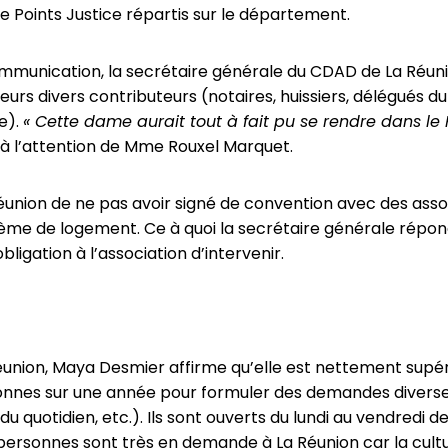
 Points Justice répartis sur le département.
communication, la secrétaire générale du CDAD de La Réunio
leurs divers contributeurs (notaires, huissiers, délégués d
e).
« Cette dame aurait tout à fait pu se rendre dans le 
le à l’attention de Mme Rouxel Marquet.
éunion de ne pas avoir signé de convention avec des ass
lème de logement. Ce à quoi la secrétaire générale répond 
igation à l’association d’intervenir.
 Réunion, Maya Desmier affirme qu’elle est nettement supé
sonnes sur une année pour formuler des demandes diverses 
es du quotidien, etc.). Ils sont ouverts du lundi au vendred
ersonnes sont très en demande à La Réunion car la culture 