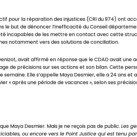
ectif pour la réparation des injustices (CRI du 974) ont
ans le but de dénoncer l’inefficacité du Conseil départeme
t été incapables de les mettre en contact avec cette str
ches notamment vers des solutions de conciliation.
enizot, avait affirmé en réponse que le CDAD avait une act
ge de précisions sur ses actions et son bilan. Cette per
te semaine. Elle s’appelle Maya Desmier, elle a 24 ans et 
vier « après une période de vacances », selon ses précision
ique Maya Desmier. Mais je ne reçois pas de public.
Les ge
ticiables, ou encore vers le Point Justice qui est tenu par 