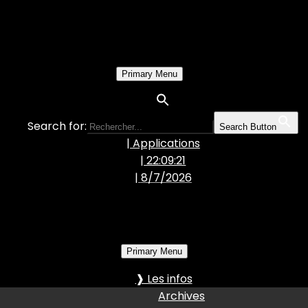
Primary Menu
Search for:
Search Button
| Applications
| 22:09:22
|
8/7/2026
Primary Menu
❱ Les infos
Archives