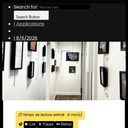
Search for:
Search Button
| Applications
|
8/6/2026
⏱️ Temps de lecture estimé :
8
min(s)
🎧
▶️ Lire
⏸️ Pause
⏮️ Retour