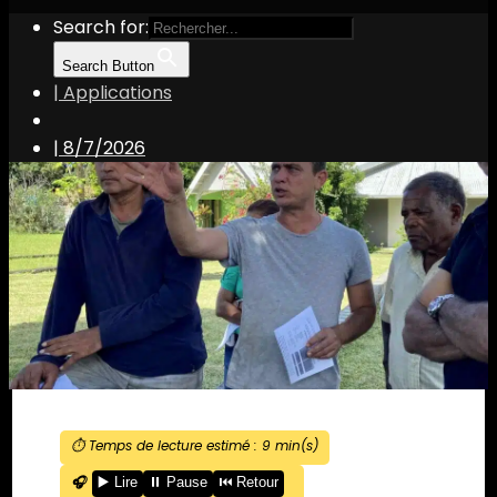
Search for:
Search Button
| Applications
|
8/7/2026
⏱️ Temps de lecture estimé :
9
min(s)
🎧
▶️ Lire
⏸️ Pause
⏮️ Retour