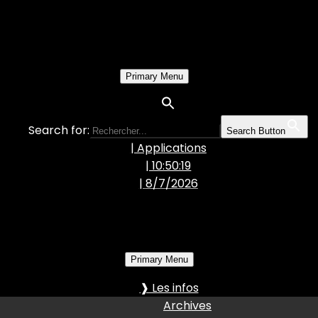
Primary Menu
Search for:
Search Button
| Applications
| 10:50:20
|
8/7/2026
Primary Menu
❱ Les infos
Archives