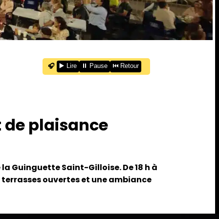
🎧
▶️ Lire
⏸️ Pause
⏮️ Retour
t de plaisance
la Guinguette Saint-Gilloise. De 18 h à
es terrasses ouvertes et une ambiance