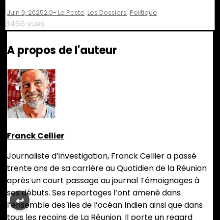
Juin 9, 2025
2.0- La Peste
,
Les Dossiers
,
Politique
3466 vues
A propos de l'auteur
Franck Cellier
Journaliste d’investigation, Franck Cellier a passé
trente ans de sa carrière au Quotidien de la Réunion
après un court passage au journal Témoignages à
ses débuts. Ses reportages l’ont amené dans
↩︎
l’ensemble des îles de l’océan Indien ainsi que dans
tous les recoins de La Réunion. Il porte un regard