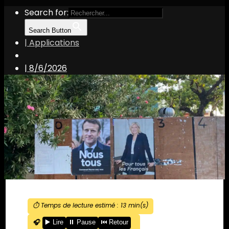
Search for:
Search Button
| Applications
|
8/6/2026
⏱️ Temps de lecture estimé :
13
min(s)
🎧
▶️ Lire
⏸️ Pause
⏮️ Retour