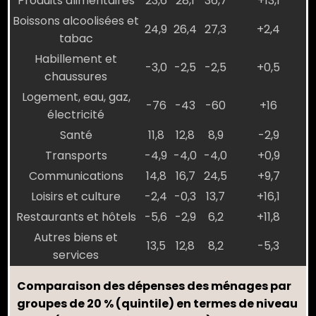
Produits alimentaires
23,6
28,1
36,7
+13,1
Boissons alcoolisées et
24,9
26,4
27,3
+2,4
tabac
Habillement et
-3,0
-2,5
-2,5
+0,5
chaussures
Logement, eau, gaz,
-76
-43
-60
+16
électricité
Santé
11,8
12,8
8,9
-2,9
Transports
-4,9
-4,0
-4,0
+0,9
Communications
14,8
16,7
24,5
+9,7
Loisirs et culture
-2,4
-0,3
13,7
+16,1
Restaurants et hôtels
-5,6
-2,9
6,2
+11,8
Autres biens et
13,5
12,8
8,2
-5,3
services
Comparaison des dépenses des ménages par
groupes de 20 % (quintile) en termes de niveau