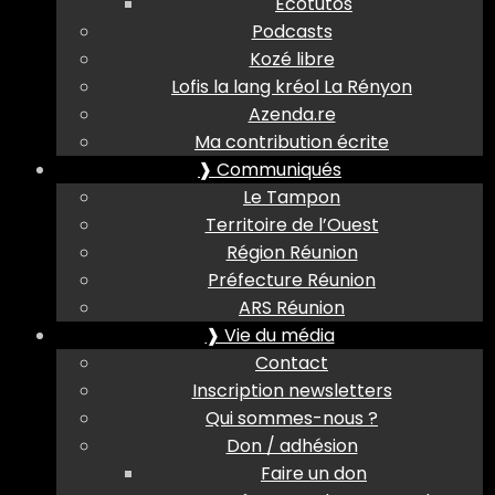
Ecotutos
Podcasts
Kozé libre
Lofis la lang kréol La Rényon
Azenda.re
Ma contribution écrite
❱ Communiqués
Le Tampon
Territoire de l’Ouest
Région Réunion
Préfecture Réunion
ARS Réunion
❱ Vie du média
Contact
Inscription newsletters
Qui sommes-nous ?
Don / adhésion
Faire un don