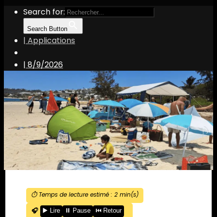
Search for:
Search Button
| Applications
|
8/9/2026
⏱️ Temps de lecture estimé :
2
min(s)
🎧
▶️ Lire
⏸️ Pause
⏮️ Retour