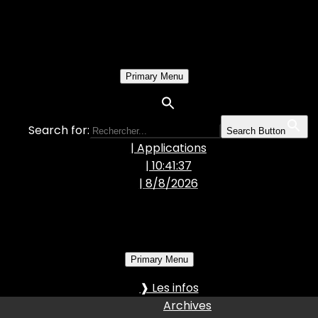
Primary Menu
Search for:
Search Button
| Applications
| 10:41:38
|
8/8/2026
Primary Menu
❱ Les infos
Archives