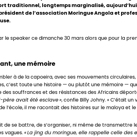
ort traditionnel, longtemps marginalisé, aujourd’hui
 président de l’association
Moringue Angola
et profes
use.
 le speaker ce dimanche 30 mars alors que pour la premiè
chant, une mémoire
mbler à de la capoeira, avec ses mouvements circulaires,
es, c’est toute une histoire — ou plutôt une mémoire — qu
ge des souffrances et des résistances des Africains déport
père avait été esclave »
, confie Billy Johny. « C’était un
 l’école, il me racontait des histoires sur le maloya et le
it de se battre, de s’organiser, ni même de transmettre leu
es vagues.
« La jing du moringue, elle rappelle celle des