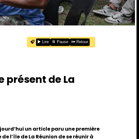
🎧
▶️ Lire
⏸️ Pause
⏮️ Retour
le présent de La
ourd’hui un article paru une première
e l’île de La Réunion de se réunir à