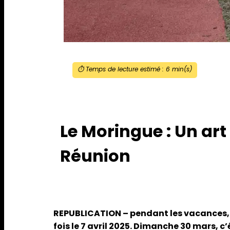
⏱️ Temps de lecture estimé :
6
min(s)
Le Moringue : Un art 
Réunion
REPUBLICATION – pendant les vacances, P
fois le 7 avril 2025.
Dimanche 30 mars
, c