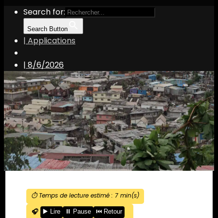
Search for:
Search Button
| Applications
|
8/6/2026
⏱️ Temps de lecture estimé :
7
min(s)
🎧
▶️ Lire
⏸️ Pause
⏮️ Retour