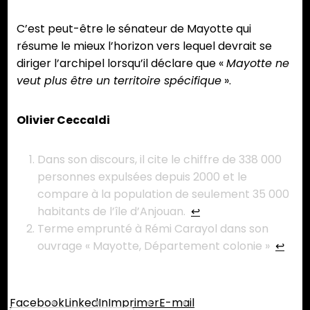
C’est peut-être le sénateur de Mayotte qui
résume le mieux l’horizon vers lequel devrait se
diriger l’archipel lorsqu’il déclare que «
Mayotte ne
veut plus être un territoire spécifique
».
Olivier Ceccaldi
Dans son discours, il cite le chiffre de 338 000
personnes expulsées depuis 2000 et le
compare à la population de seulement 35 000
habitants de l’île d’Anjouan.
↩︎
Terme emprunté à Rémi Carayol dans son
ouvrage « Mayotte, Département colonie »
↩︎
Partager :
Facebook
LinkedIn
Imprimer
E-mail