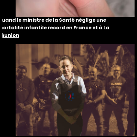
Quand le ministre de la Santé néglige une
mortalité infantile record en France et à La
Réunion