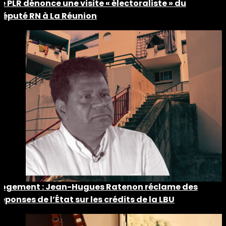
Le PLR dénonce une visite « électoraliste » du
député RN à La Réunion
Logement : Jean-Hugues Ratenon réclame des
réponses de l’État sur les crédits de la LBU