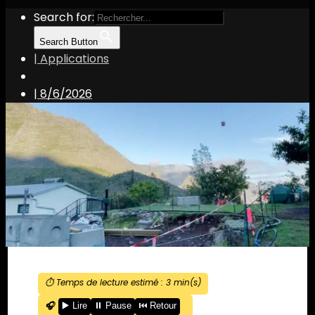
Search for:
Search Button
| Applications
|
8/6/2026
⏱️ Temps de lecture estimé :
3
min(s)
🎧
▶️ Lire
⏸️ Pause
⏮️ Retour