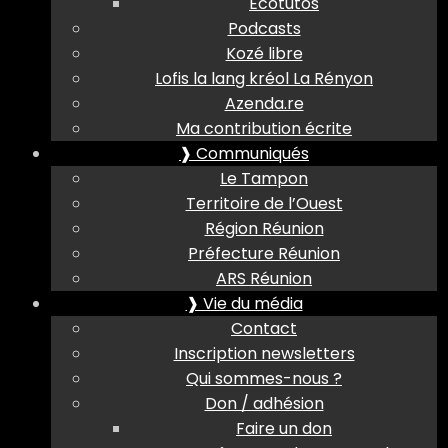
Ecotutos
Podcasts
Kozé libre
Lofis la lang kréol La Rényon
Azenda.re
Ma contribution écrite
❱ Communiqués
Le Tampon
Territoire de l’Ouest
Région Réunion
Préfecture Réunion
ARS Réunion
❱ Vie du média
Contact
Inscription newsletters
Qui sommes-nous ?
Don / adhésion
Faire un don