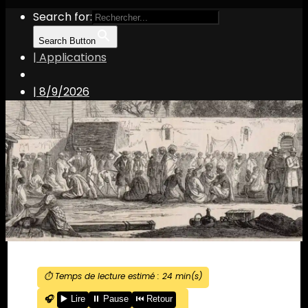
Search for:
Search Button
| Applications
|
8/9/2026
⏱️ Temps de lecture estimé :
24
min(s)
🎧
▶️ Lire
⏸️ Pause
⏮️ Retour