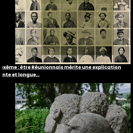
Lexème : être Réunionnais mérite une explication
lente et longue…