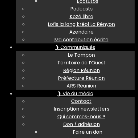
Ecotutos
Podcasts
Kozé libre
Lofis la lang kréol La Rényon
Azenda.re
Ma contribution écrite
❱ Communiqués
Le Tampon
Territoire de l’Ouest
Région Réunion
Préfecture Réunion
ARS Réunion
❱ Vie du média
Contact
Inscription newsletters
Qui sommes-nous ?
Don / adhésion
Faire un don