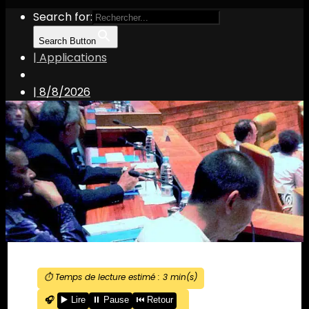
Search for:
Search Button
| Applications
|
8/8/2026
⏱️ Temps de lecture estimé :
3
min(s)
🎧
▶️ Lire
⏸️ Pause
⏮️ Retour