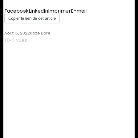
Facebook
LinkedIn
Imprimer
E-mail
Copier le lien de cet article
Août 15, 2022
Kozé Libre
4041 vues