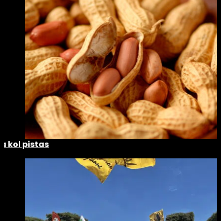
La kol pistas