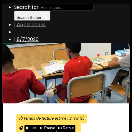
Search for:
Search Button
| Applications
|
8/7/2026
⏱️ Temps de lecture estimé :
2
min(s)
🎧
▶️ Lire
⏸️ Pause
⏮️ Retour