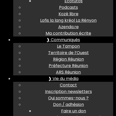
Ecotutos
Podcasts
Kozé libre
Lofis la lang kréol La Rényon
Azenda.re
Ma contribution écrite
❱ Communiqués
Le Tampon
Territoire de l’Ouest
Région Réunion
Préfecture Réunion
ARS Réunion
❱ Vie du média
Contact
Inscription newsletters
Qui sommes-nous ?
Don / adhésion
Faire un don