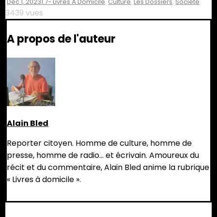
Déc 1, 2023
1.7- Livres À Domicile
,
Culture
,
Les Dossiers
,
Société
3439 vues
A propos de l'auteur
Alain Bled
Reporter citoyen. Homme de culture, homme de
presse, homme de radio... et écrivain. Amoureux du
récit et du commentaire, Alain Bled anime la rubrique
« Livres à domicile ».