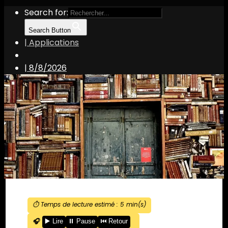
Search for:
Search Button
| Applications
|
8/8/2026
⏱️ Temps de lecture estimé :
5
min(s)
🎧
▶️ Lire
⏸️ Pause
⏮️ Retour