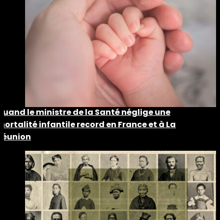
Quand le ministre de la Santé néglige une
mortalité infantile record en France et à La
Réunion