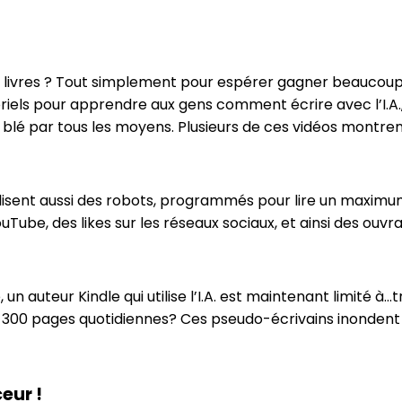
 livres ? Tout simplement pour espérer gagner beaucoup d’
oriels pour apprendre aux gens comment écrire avec l’I.A., 
 du blé par tous les moyens. Plusieurs de ces vidéos montre
lisent aussi des robots, programmés pour lire un maximum
uTube, des likes sur les réseaux sociaux, et ainsi des ouvra
n auteur Kindle qui utilise l’I.A. est maintenant limité à…t
rire 300 pages quotidiennes? Ces pseudo-écrivains inonde
eur !