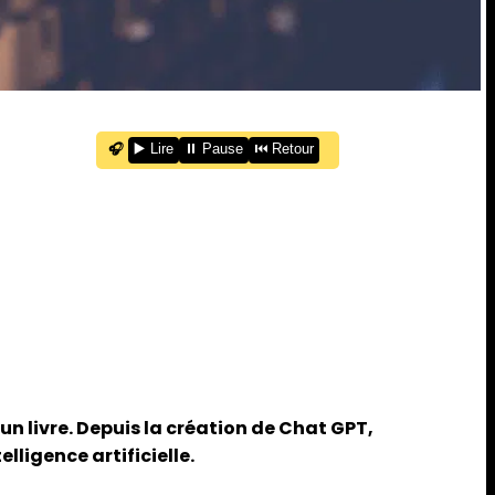
🎧
▶️ Lire
⏸️ Pause
⏮️ Retour
un livre. Depuis la création de Chat GPT,
ligence artificielle.