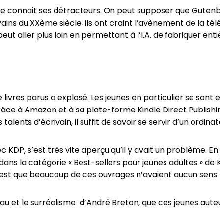
ue connait ses détracteurs. On peut supposer que Gutenb
ins du XXème siècle, ils ont craint l’avènement de la télévi
peut aller plus loin en permettant à l’I.A. de fabriquer en
livres parus a explosé. Les jeunes en particulier se sont
âce à Amazon et à sa plate-forme Kindle Direct Publishin
alents d’écrivain, il suffit de savoir se servir d’un ordinateur
DP, s’est très vite aperçu qu’il y avait un problème. En ju
dans la catégorie « Best-sellers pour jeunes adultes » de
, c’est que beaucoup de ces ouvrages n’avaient aucun sens 
u et le surréalisme d’André Breton, que ces jeunes auteur