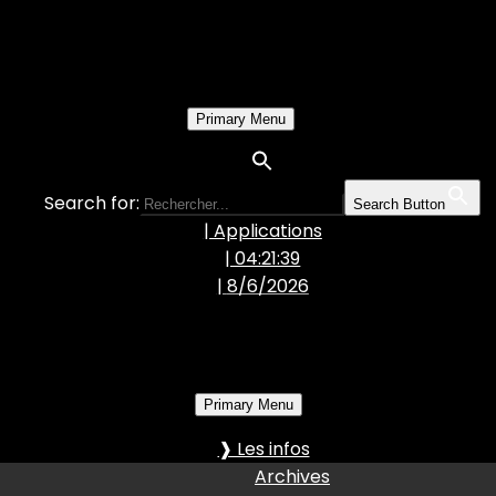
Primary Menu
Search for:
Search Button
| Applications
| 04:21:40
|
8/6/2026
Primary Menu
❱ Les infos
Archives