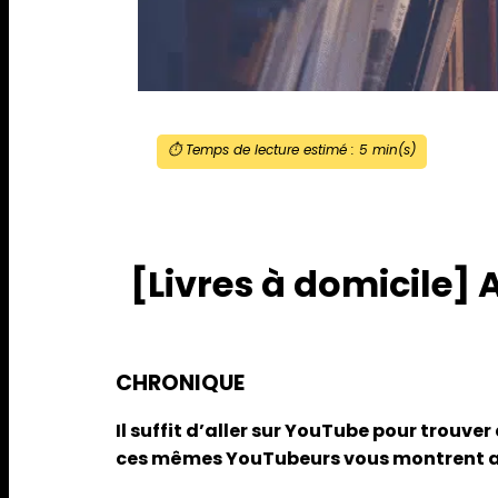
⏱️ Temps de lecture estimé :
5
min(s)
[Livres à domicile]
CHRONIQUE
Il suffit d’aller sur YouTube pour trouve
ces mêmes YouTubeurs vous montrent auss