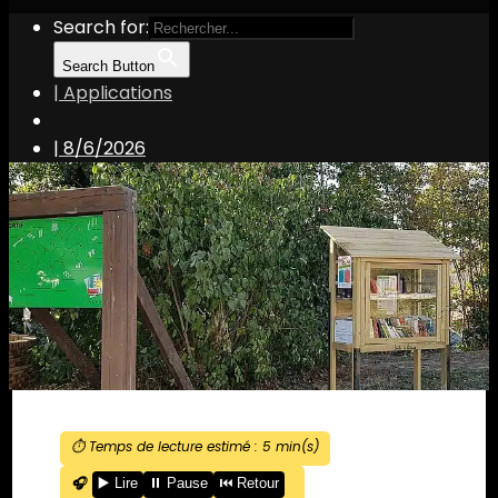
Search for:
Search Button
| Applications
|
8/6/2026
⏱️ Temps de lecture estimé :
5
min(s)
🎧
▶️ Lire
⏸️ Pause
⏮️ Retour