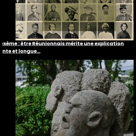
Lexème : être Réunionnais mérite une explication
lente et longue…