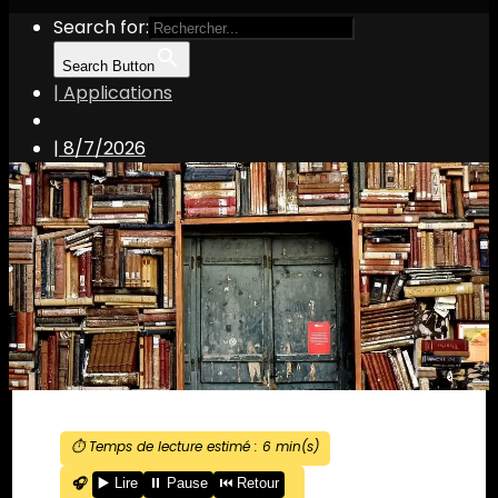
Search for:
Search Button
| Applications
|
8/7/2026
⏱️ Temps de lecture estimé :
6
min(s)
🎧
▶️ Lire
⏸️ Pause
⏮️ Retour