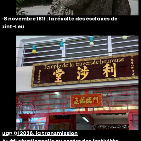
5-8 novembre 1811 : la révolte des esclaves de
Saint-Leu
Guan Di 2026, la transmission
↩︎