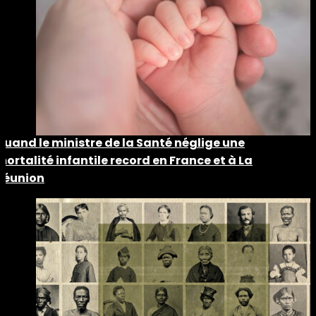
Quand le ministre de la Santé néglige une
mortalité infantile record en France et à La
Réunion