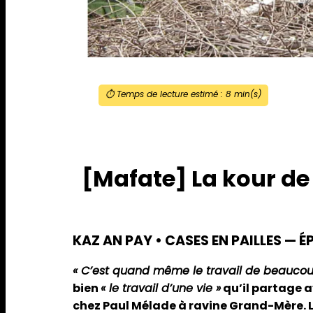
⏱️ Temps de lecture estimé :
8
min(s)
[Mafate] La kour de
KAZ AN PAY • CASES EN PAILLES — É
« C’est quand même le travail de beaucoup
bien
« le travail d’une vie »
qu’il partage a
chez Paul Mélade à ravine Grand-Mère. La 