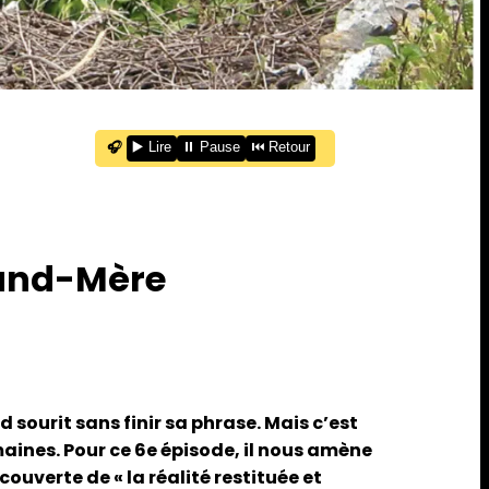
🎧
▶️ Lire
⏸️ Pause
⏮️ Retour
rand-Mère
sourit sans finir sa phrase. Mais c’est
aines. Pour ce 6e épisode, il nous amène
ouverte de « la réalité restituée et