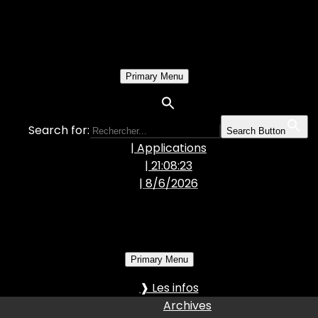
Primary Menu
Search for:
Search Button
| Applications
| 21:08:24
|
8/6/2026
Primary Menu
❱ Les infos
Archives