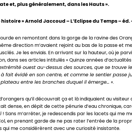
fate et, plus généralement, dans les Hauts ».
e histoire » Arnold Jaccoud – L’Eclipse du Temps – éd. 
 lourde en remontant dans la gorge de la ravine des Orange
même direction m’avaient rejoint au bas de la passe et me
és. Je les enviais. En arrivant sur la hauteur, où je parvi
 dans ses articles intitulés « Quinze années d’actualités 
’extrémité ouest au-dessus des sources, que se trouve le
à fait évidé en son centre, et comme le sentier passe j
plateau entre les branches duquel il émerge… »
.
’orangers qu’il découvrait ça et là indiquaient au visiteur q
it dense, en dépit de cette pénurie d’eau chronique, carac
i
! Sans m’arrêter, je redescendis par les lacets qui me me
ol, en prenant garde de ne pas rater l’entrée de la propri
qui me considérèrent avec une curiosité insistante.