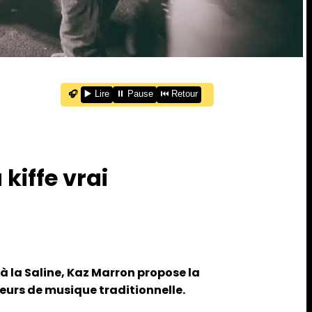
🎧
▶️ Lire
⏸️ Pause
⏮️ Retour
kiffe vrai
, à la Saline, Kaz Marron propose la
urs de musique traditionnelle.