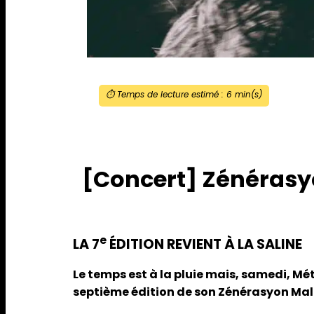
⏱️ Temps de lecture estimé :
6
min(s)
[Concert] Zénérasyon
e
LA 7
ÉDITION REVIENT À LA SALINE
Le temps est à la pluie mais, samedi, Mété
septième édition de son Zénérasyon Mal