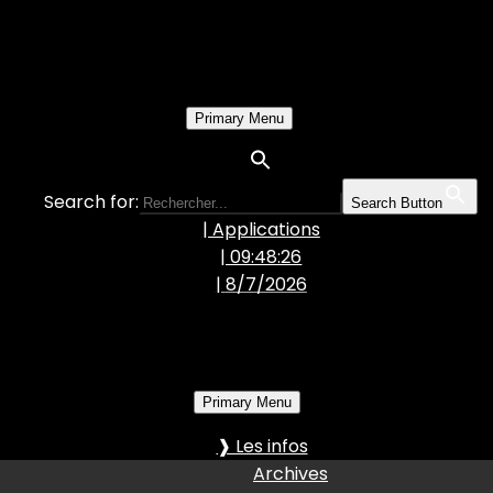
Primary Menu
Search for:
Search Button
| Applications
| 09:48:27
|
8/7/2026
Primary Menu
❱ Les infos
Archives