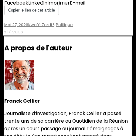
Facebook
LinkedIn
Imprimer
E-mail
Copier le lien de cet article
Mai 27, 2026
Kwafé Zordi !
,
Politique
517 vues
A propos de l'auteur
Franck Cellier
Journaliste d’investigation, Franck Cellier a passé
trente ans de sa carrière au Quotidien de la Réunion
après un court passage au journal Témoignages à