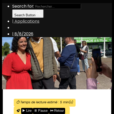
Search for:
Search Button
| Applications
|
8/8/2026
⏱️ Temps de lecture estimé :
5
min(s)
🎧
▶️ Lire
⏸️ Pause
⏮️ Retour