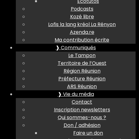
Ecotutos
Podcasts
Kozé libre
Lofis la lang kréol La Rényon
Azenda.re
Ma contribution écrite
❱ Communiqués
Le Tampon
Territoire de l’Ouest
Région Réunion
Préfecture Réunion
ARS Réunion
❱ Vie du média
Contact
Inscription newsletters
Qui sommes-nous ?
Don / adhésion
Faire un don