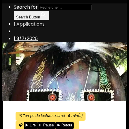
Search for:
Search Button
| Applications
|
8/7/2026
⏱️ Temps de lecture estimé :
6
min(s)
🎧
▶️ Lire
⏸️ Pause
⏮️ Retour