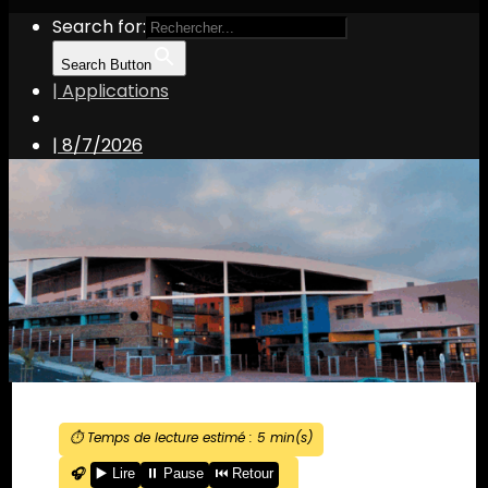
Search for:
Search Button
| Applications
|
8/7/2026
⏱️ Temps de lecture estimé :
5
min(s)
🎧
▶️ Lire
⏸️ Pause
⏮️ Retour