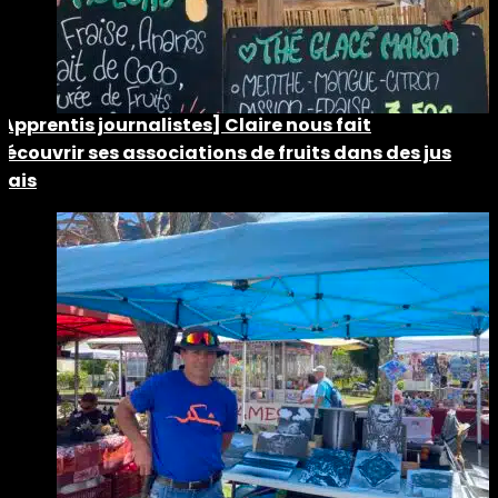
[Apprentis journalistes] Claire nous fait
découvrir ses associations de fruits dans des jus
frais