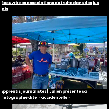
découvrir ses associations de fruits dans des jus
frais
[Apprentis journalistes] Julien présente sa
photographie dite » accidentelle »