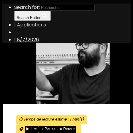
Search for:
Search Button
| Applications
|
8/7/2026
⏱️ Temps de lecture estimé :
1
min(s)
🎧
▶️ Lire
⏸️ Pause
⏮️ Retour