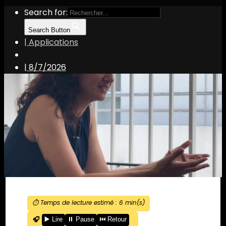
Search for:
Search Button
| Applications
|
8/7/2026
⏱️ Temps de lecture estimé :
6
min(s)
🎧
▶️ Lire
⏸️ Pause
⏮️ Retour