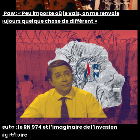
Ti Paw : « Peu importe où je vais, on me renvoie
toujours quelque chose de différent »
Ceuta : le RN 974 et l’imaginaire de l’invasion
↩︎
migratoire