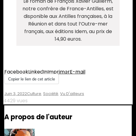
Le roman de François Xavier Guillerm,
notre confrère de France-Antilles, est
disponible aux Antilles françaises, à la
Réunion et dans tout l’Outre-mer
français, aux éditions Idem, au prix de
14,90 euros.
Partager :
Facebook
LinkedIn
Imprimer
E-mail
Copier le lien de cet article
Juin 3, 2022
Culture
,
Société
,
Vu D'ailleurs
4429 vues
A propos de l'auteur