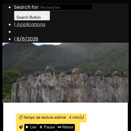
Search for:
Search Button
| Applications
|
8/6/2026
⏱️ Temps de lecture estimé :
4
min(s)
🎧
▶️ Lire
⏸️ Pause
⏮️ Retour